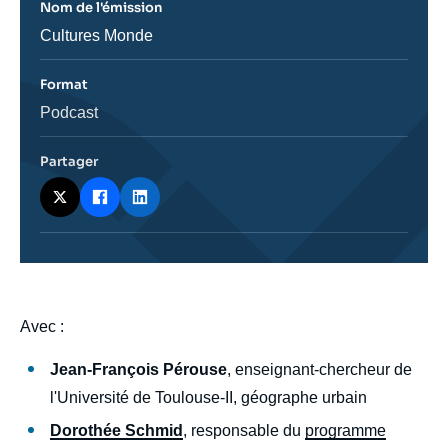
Nom de l'émission
Nom
Cultures Monde
de
l'émission
Format
Catégorie
Podcast
journalistique
Partager
body
Avec :
Jean-François Pérouse
, enseignant-chercheur de
l'Université de Toulouse-II, géographe urbain
Dorothée Schmid
, responsable du
programme