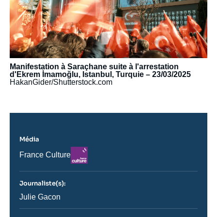
Manifestation à Saraçhane suite à l'arrestation
d'Ekrem İmamoğlu, Istanbul, Turquie – 23/03/2025
HakanGider/Shutterstock.com
Média
Logo
Nom
France Culture
du
journal,
revue
Journaliste(s):
ou
émission
Journaliste
Julie Gacon