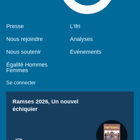
Pied
Presse
Navigation
L'Ifri
de
principale
page
Nous rejoindre
Analyses
Nous soutenir
Événements
Égalité Hommes
Femmes
Se connecter
Titre
Ramses 2026, Un nouvel
échiquier