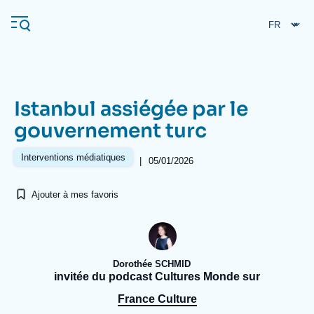
Aller
Panneau de gestion des cookies
au
contenu
principal
Istanbul assiégée par le
Navigation
gouvernement turc
principale
L'Ifri
Interventions médiatiques
|
05/01/2026
Ajouter à mes favoris
Analyses
À propos de l'Ifri
Recherches fréquentes
Événements
L'Ifri en bref
Proche-Orient
Dorothée SCHMID
invitée du podcast Cultures Monde sur
France Culture