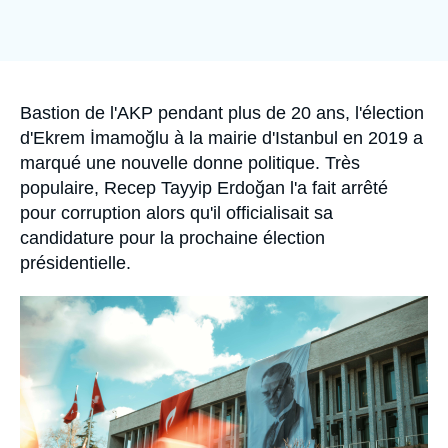
Se connecter
Nous soutenir
Accroche
Bastion de l'AKP pendant plus de 20 ans, l'élection
d'Ekrem İmamoğlu à la mairie d'Istanbul en 2019 a
marqué une nouvelle donne politique. Très
populaire, Recep Tayyip Erdoğan l'a fait arrêté
pour corruption alors qu'il officialisait sa
candidature pour la prochaine élection
présidentielle.
Image
principale
médiatique