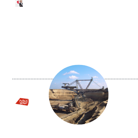
Logo
Image
principale
médiatique
Logo