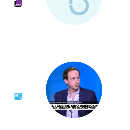
Logo
Image
principale
médiatique
Logo