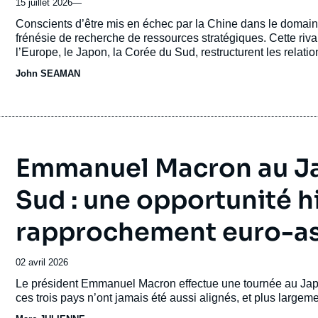
15 juillet 2026
—
Accroche
Conscients d’être mis en échec par la Chine dans le domain
frénésie de recherche de ressources stratégiques. Cette rival
l’Europe, le Japon, la Corée du Sud, restructurent les relat
Parallèlement à de nouvelles occasions de développement
John SEAMAN
géopolitique.
Emmanuel Macron au Ja
Sud : une opportunité h
rapprochement euro-as
Date
02 avril 2026
de
Accroche
Le président Emmanuel Macron effectue une tournée au Japo
publication
ces trois pays n’ont jamais été aussi alignés, et plus largeme