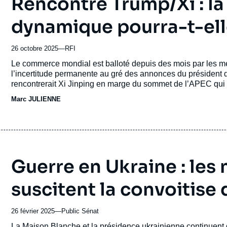
Rencontre Trump/Xi : l
dynamique pourra-t-ell
26 octobre 2025
—
Nom
RFI
du
Accroche
Le commerce mondial est balloté depuis des mois par les men
journal,
l’incertitude permanente au gré des annonces du président d
revue
rencontrerait Xi Jinping en marge du sommet de l’APEC qui
ou
Sud, les chefs de 21 économies de la planète qui bordent le
Marc JULIENNE
émission
Guerre en Ukraine : les
suscitent la convoitise
26 février 2025
—
Nom
Public Sénat
du
Accroche
La Maison Blanche et la présidence ukrainienne continuent de