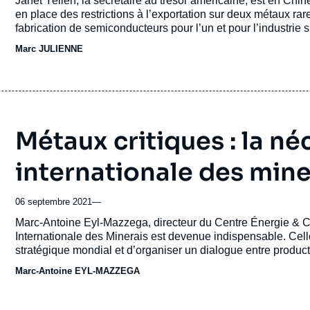
Accroche
Janet Yellen, la secrétaire au trésor américaine, est en Chin
en place des restrictions à l’exportation sur deux métaux rar
fabrication de semiconducteurs pour l’un et pour l’industrie sp
Marc JULIENNE
Métaux critiques : la n
internationale des mine
06 septembre 2021
—
Accroche
Marc-Antoine Eyl-Mazzega, directeur du Centre Énergie & Cli
Internationale des Minerais est devenue indispensable. Cell
stratégique mondial et d’organiser un dialogue entre product
organisations multilatérales et non gouvernementales.
Marc-Antoine EYL-MAZZEGA