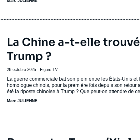
Marc JULIENNE
La Chine a-t-elle trouvé
Trump ?
28 octobre 2025
—
Nom
Figaro TV
du
Accroche
La guerre commerciale bat son plein entre les États-Unis et 
journal,
homologue chinois, pour la première fois depuis son retour a
revue
été la riposte chinoise à Trump ? Que peut-on attendre de 
ou
L’Europe va-t-elle payer les pots cassés de cet affrontement
Marc JULIENNE
émission