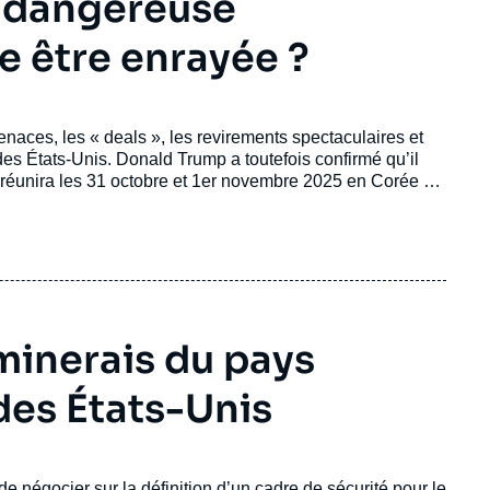
a dangereuse
e être enrayée ?
aces, les « deals », les revirements spectaculaires et
es États-Unis. Donald Trump a toutefois confirmé qu’il
 réunira les 31 octobre et 1er novembre 2025 en Corée du
 Pacifique.
 minerais du pays
 des États-Unis
 négocier sur la définition d’un cadre de sécurité pour le