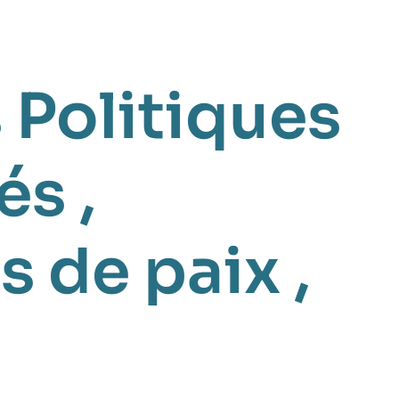
 Politiques
més
,
s de paix
,