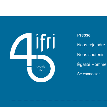
Pied
Presse
de
page
Nous rejoindre
Nous soutenir
Égalité Homm
Se connecter