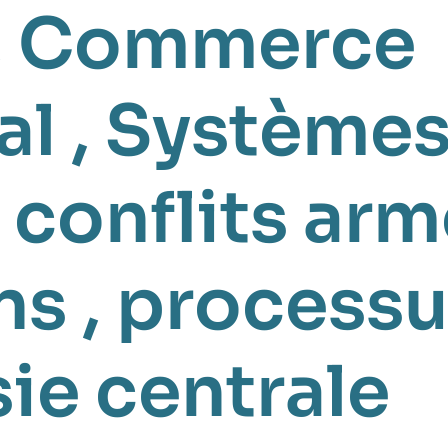
,
Commerce
al
,
Systèmes
 conflits ar
ns
,
processu
ie centrale