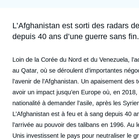
Jeudi 17 septembre 2026 17:30
Partenariats et réseaux
Intelligence artificielle
Nous soutenir en tant que professionnel
Guerre en Ukraine
Accroche
L’Afghanistan est sorti des radars de
OTAN
depuis 40 ans d’une guerre sans fin.
Contenu
Loin de la Corée du Nord et du Venezuela, l’a
intervention
au Qatar, où se déroulent d’importantes négoc
médiatique
l’avenir de l’Afghanistan. Un apaisement des t
avoir un impact jusqu’en Europe où, en 2018, 
nationalité à demander l’asile, après les Syrien
L’Afghanistan est à feu et à sang depuis 40 a
l’arrivée au pouvoir des talibans en 1996. Au
Unis investissent le pays pour neutraliser le gr