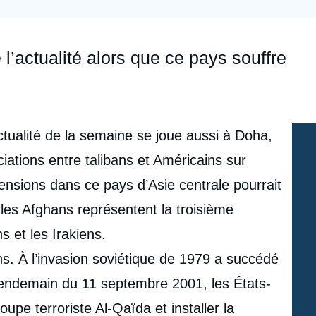
Ramses
Europe
R
S
Politique étrangère
Russie - Eurasie
D
T
 l’actualité alors que ce pays souffre
Podcast
Afrique du Nord et Moyen-Orient
ctualité de la semaine se joue aussi à Doha,
iations entre talibans et Américains sur
ensions dans ce pays d’Asie centrale pourrait
les Afghans représentent la troisième
s et les Irakiens.
ns. À l’invasion soviétique de 1979 a succédé
 lendemain du 11 septembre 2001, les États-
oupe terroriste Al-Qaïda et installer la