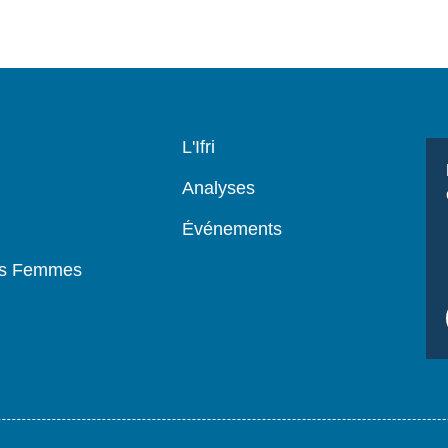
Navigation
L'Ifri
principale
Analyses
Événements
es Femmes