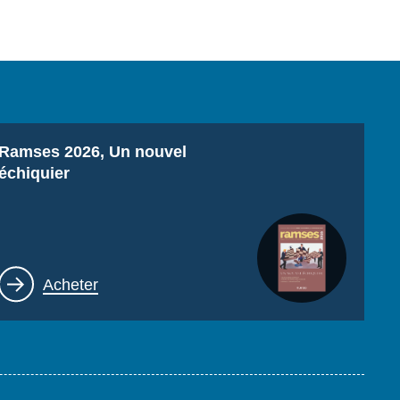
Titre
Ramses 2026, Un nouvel
échiquier
Lien
Acheter