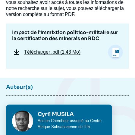
vous souhaitez avoir accès à toutes les informations de
notre recherche sur le sujet, vous pouvez télécharger la
version complète au format PDF.
Impact de l'immixtion politico-militaire sur
la certification des minerais en RDC
Télécharger
.pdf (1.43 Mo)
Image
de
Auteur(s)
couverture
de
la
publication
Photo
Cyril MUSILA
Intitulé
Ancien Chercheur associé au Centre
du
Afrique Subsaharienne de l'Ifri
Cyril MUSILA, « Impact de l'immixtion
poste