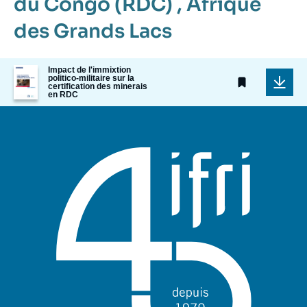
du Congo (RDC)
,
Afrique
des Grands Lacs
Image
Impact de l'immixtion
politico-militaire sur la
de
certification des minerais
couverture
en RDC
de
la
publication