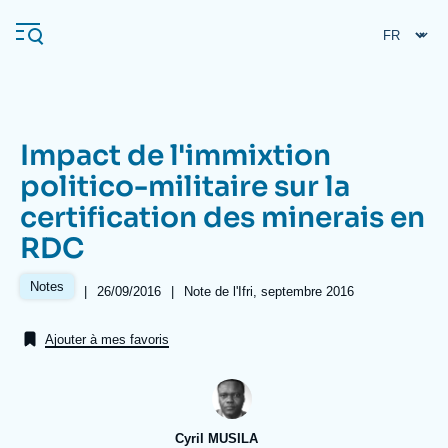
Aller
Panneau de gestion des cookies
au
contenu
principal
Impact de l'immixtion
Navigation
politico-militaire sur la
principale
certification des minerais en
L'Ifri
RDC
Analyses
Notes
|
Date
26/09/2016
|
Références
Note de l'Ifri, septembre 2016
de
À propos de l'Ifri
Recherches fréquentes
publication
Ajouter à mes favoris
Événements
L'Ifri en bref
Proche-Orient
Cyril MUSILA