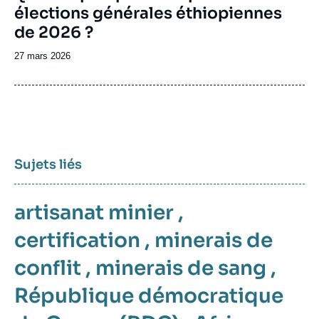
élections générales éthiopiennes
de 2026 ?
Date
27 mars 2026
de
publication
Sujets liés
artisanat minier
,
certification
,
minerais de
conflit
,
minerais de sang
,
République démocratique