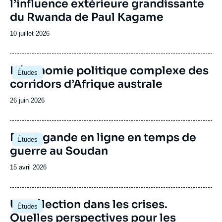
l’influence extérieure grandissante
et à échanger outils d’analyse et visions du
continent. Le Centre Afrique subsaharienne
du Rwanda de Paul Kagame
accueille régulièrement des responsables
politiques de différents pays d’Afrique
Date
10 juillet 2026
subsaharienne.
de
publication
Image
L’économie politique complexe des
Études
principale
corridors d’Afrique australe
Date
26 juin 2026
de
publication
Image
Propagande en ligne en temps de
Études
principale
guerre au Soudan
Date
15 avril 2026
de
publication
Image
Une élection dans les crises.
Études
principale
Quelles perspectives pour les