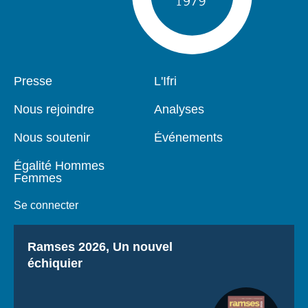
Pied
Presse
Navigation
L'Ifri
de
principale
page
Nous rejoindre
Analyses
Nous soutenir
Événements
Égalité Hommes
Femmes
Se connecter
Titre
Ramses 2026, Un nouvel
échiquier