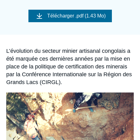
Se connecter
Image
de
Télécharger
.pdf (1.43 Mo)
Nous soutenir
couverture
de
la
publication
Accroche
L’évolution du secteur minier artisanal congolais a
été marquée ces dernières années par la mise en
place de la politique de certification des minerais
par la Conférence Internationale sur la Région des
Grands Lacs (CIRGL).
Image
principale