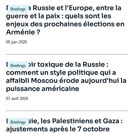
Image
Entre la Russie et l'Europe, entre la
Briefings
principale
guerre et la paix : quels sont les
enjeux des prochaines élections en
Arménie ?
Date
05 juin 2026
de
publication
Image
Le miroir toxique de la Russie :
Briefings
principale
comment un style politique qui a
affaibli Moscou érode aujourd'hui la
puissance américaine
Date
07 avril 2026
de
publication
Image
La Russie, les Palestiniens et Gaza :
Briefings
principale
ajustements après le 7 octobre