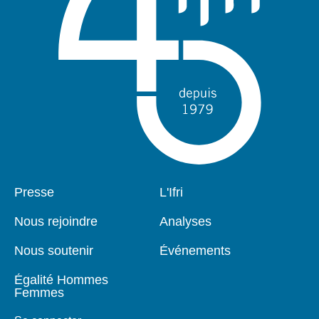
Pied
Presse
Navigation
L'Ifri
de
principale
page
Nous rejoindre
Analyses
Nous soutenir
Événements
Égalité Hommes
Femmes