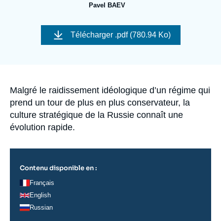
Se connecter
Pavel BAEV
Image
Nous soutenir
de
Télécharger
.pdf (780.94 Ko)
couverture
de
la
publication
Accroche
Malgré le raidissement idéologique d’un régime qui
prend un tour de plus en plus conservateur, la
culture stratégique de la Russie connaît une
évolution rapide.
Contenu disponible en :
Français
English
Russian