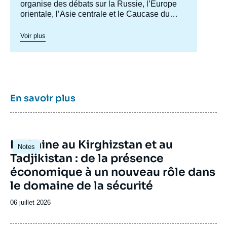
organise des débats sur la Russie, l’Europe
orientale, l’Asie centrale et le Caucase du
Sud. Il a pour objectif de comprendre et
d'anticiper l'évolution de cette zone
Voir plus
géographique complexe en pleine mutation
pour enrichir le débat public en France et en
Europe, et pour aider à la décision
stratégique, politique et économique.
En savoir plus
Image
La Chine au Kirghizstan et au
Notes
principale
Tadjikistan : de la présence
économique à un nouveau rôle dans
le domaine de la sécurité
Date
06 juillet 2026
de
publication