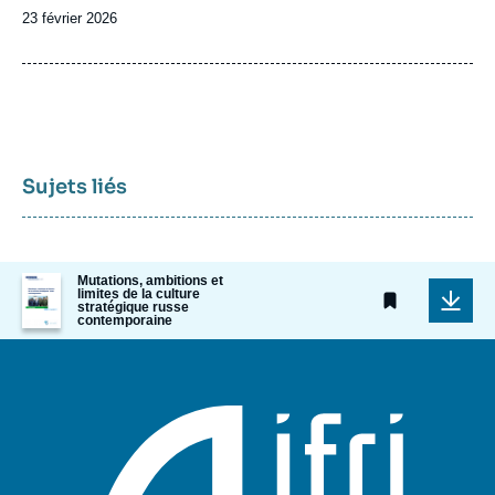
Date
23 février 2026
de
publication
Sujets liés
Image
Mutations, ambitions et
limites de la culture
de
stratégique russe
couverture
contemporaine
de
la
publication