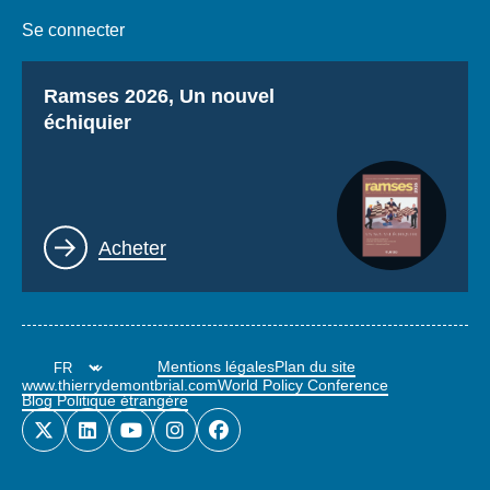
Se connecter
Titre
Ramses 2026, Un nouvel
échiquier
Lien
Acheter
Mentions légales
Plan du site
www.thierrydemontbrial.com
World Policy Conference
Blog Politique étrangère