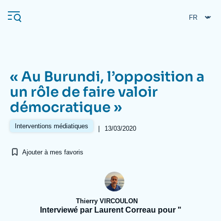
Aller
Panneau de gestion des cookies
au
contenu
principal
« Au Burundi, l’opposition a
Navigation
un rôle de faire valoir
principale
démocratique »
L'Ifri
Interventions médiatiques
|
13/03/2020
Analyses
Ajouter à mes favoris
À propos de l'Ifri
Recherches fréquentes
Événements
L'Ifri en bref
Proche-Orient
Thierry VIRCOULON
Interviewé par Laurent Correau pour "