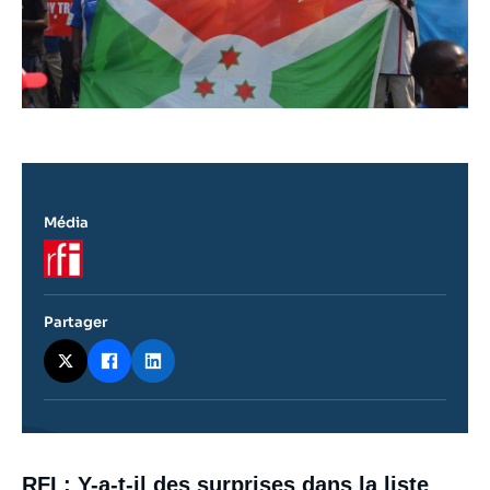
Média
Logo
Partager
Contenu
RFI
: Y-a-t-il des surprises dans la liste