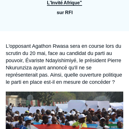
Se connecter
L'Invité Afrique"
sur RFI
Nous soutenir
Accroche
L'opposant Agathon Rwasa sera en course lors du
scrutin du 20 mai, face au candidat du parti au
pouvoir, Évariste Ndayishimiyé, le président Pierre
Nkurunziza ayant annoncé qu'il ne se
représenterait pas. Ainsi, quelle ouverture politique
le parti en place est-il en mesure de concéder ?
Image
principale
médiatique