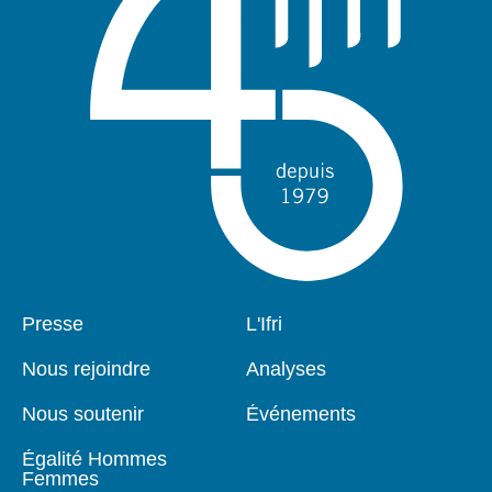
Pied
Presse
Navigation
L'Ifri
de
principale
page
Nous rejoindre
Analyses
Nous soutenir
Événements
Égalité Hommes
Femmes