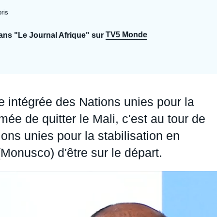
Ramses
Europe
R
S
ris
Politique étrangère
Russie - Eurasie
D
T
TV5 Monde
dans "Le Journal Afrique" sur
Podcast
Afrique du Nord et Moyen-Orient
e intégrée des Nations unies pour la
ée de quitter le Mali, c'est au tour de
ons unies pour la stabilisation en
onusco) d'être sur le départ.