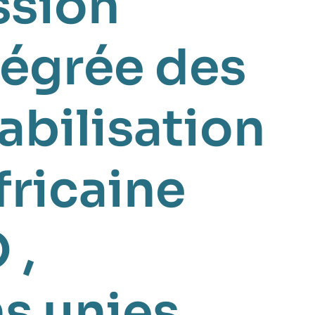
ssion
tégrée des
abilisation
fricaine
O
,
s unies