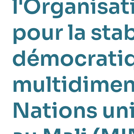
l'Organisat
pour la sta
démocrati
multidimen
Nations uni