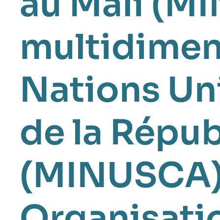
au Mali (
multidimen
Nations Uni
de la Répub
(MINUSCA
Organisatio