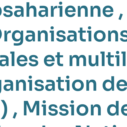
bsaharienne
rganisation
ales et multi
anisation de
)
,
Mission d