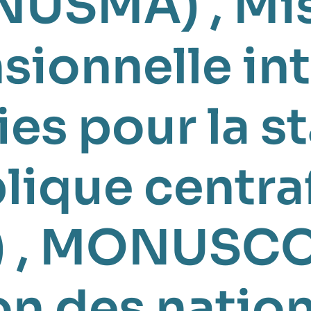
MINUSMA)
,
Mi
sionnelle in
es pour la st
lique centra
)
,
MONUSC
n des nation