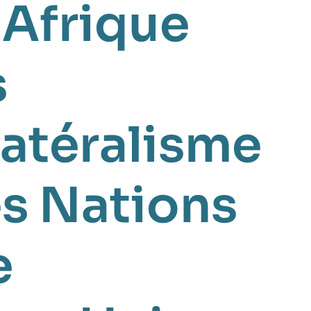
,
Afrique
s
latéralisme
s Nations
e