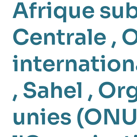
Afrique su
Centrale
,
O
internation
,
Sahel
,
Org
unies (ONU