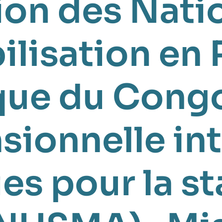
ion des Nati
bilisation en
que du Cong
sionnelle in
es pour la st