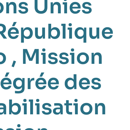
ons Unies
 République
o
,
Mission
tégrée des
abilisation