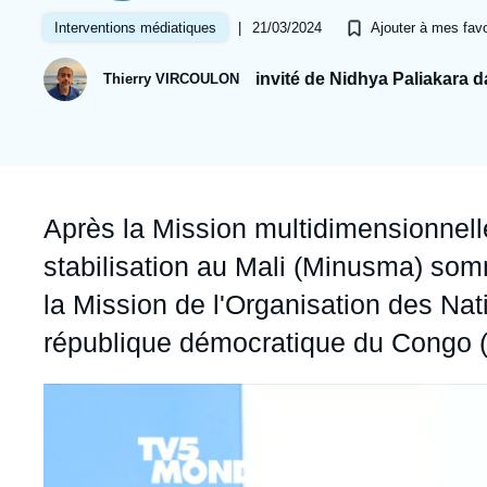
Jeudi 17 septembre 2026 17:30
Partenariats et réseaux
Intelligence artificielle
|
21/03/2024
Interventions médiatiques
Ajouter à mes favo
Nous soutenir en tant que professionnel
Guerre en Ukraine
invité de Nidhya Paliakara 
Thierry VIRCOULON
OTAN
Accroche
Après la Mission multidimensionnell
stabilisation au Mali (Minusma) somm
la Mission de l'Organisation des Nati
république démocratique du Congo (M
Image
principale
médiatique