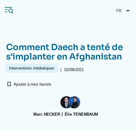
Aller
Panneau de gestion des cookies
au
contenu
principal
Comment Daech a tenté de
Navigation
s'implanter en Afghanistan
principale
L'Ifri
Interventions médiatiques
|
02/09/2021
Ajouter à mes favoris
Analyses
À propos de l'Ifri
Recherches fréquentes
Événements
L'Ifri en bref
Proche-Orient
Marc HECKER
Élie TENENBAUM