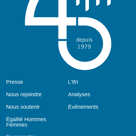
Pied
Presse
Navigation
L'Ifri
de
principale
page
Nous rejoindre
Analyses
Nous soutenir
Événements
Égalité Hommes
Femmes