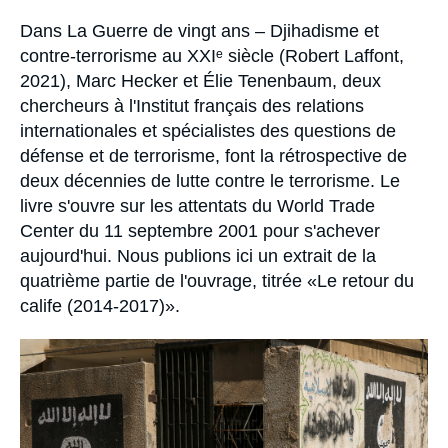
Se connecter
Accroche
Dans
La Guerre de vingt ans – Djihadisme et
contre-terrorisme au XXIᵉ siècle
(Robert Laffont,
Nous soutenir
2021), Marc Hecker et Élie Tenenbaum, deux
chercheurs à l'Institut français des relations
internationales et spécialistes des questions de
défense et de terrorisme, font la rétrospective de
deux décennies de lutte contre le terrorisme. Le
livre s'ouvre sur les attentats du World Trade
Center du 11 septembre 2001 pour s'achever
aujourd'hui. Nous publions ici un extrait de la
quatrième partie de l'ouvrage, titrée «Le retour du
calife (2014‑2017)».
Image
principale
médiatique