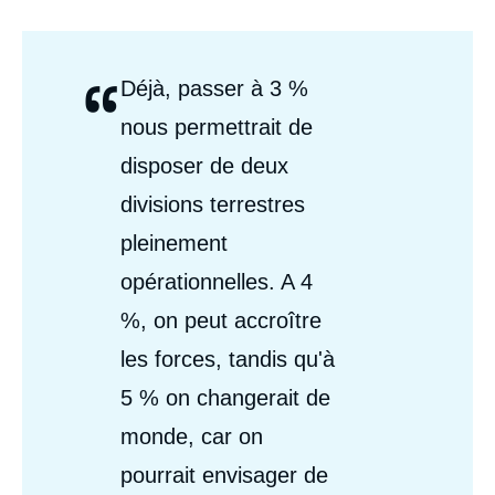
“
Citations
Déjà, passer à 3 %
Auteurs
nous permettrait de
disposer de deux
divisions terrestres
pleinement
opérationnelles. A 4
%, on peut accroître
les forces, tandis qu'à
5 % on changerait de
monde, car on
pourrait envisager de