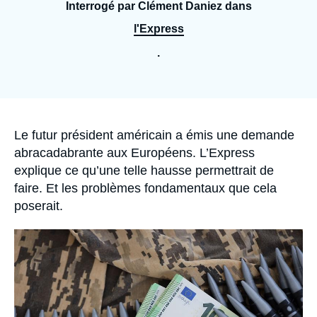
Se connecter
Interrogé par Clément Daniez dans
l'Express
Nous soutenir
.
Accroche
Le futur président américain a émis une demande
abracadabrante aux Européens. L’Express
explique ce qu’une telle hausse permettrait de
faire. Et les problèmes fondamentaux que cela
poserait.
Image
principale
médiatique