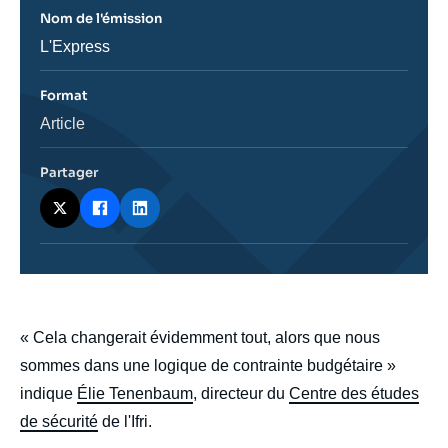
Nom de l'émission
Nom
L'Express
de
l'émission
Format
Catégorie
Article
journalistique
Partager
body
« Cela changerait évidemment tout, alors que nous
sommes dans une logique de contrainte budgétaire »
indique
Élie Tenenbaum
, directeur du
Centre des études
de sécurité
de l'Ifri.