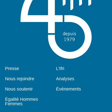
Pied
Presse
Navigation
L'Ifri
de
principale
page
Nous rejoindre
Analyses
Nous soutenir
Événements
Égalité Hommes
Femmes