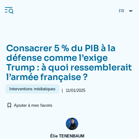
Aller
Panneau de gestion des cookies
au
contenu
principal
Consacrer 5 % du PIB à la
Navigation
défense comme l’exige
principale
Trump : à quoi ressemblerait
L'Ifri
l’armée française ?
Analyses
Interventions médiatiques
|
11/01/2025
À propos de l'Ifri
Recherches fréquentes
Ajouter à mes favoris
Événements
L'Ifri en bref
Proche-Orient
Élie TENENBAUM