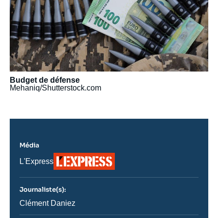
Budget de défense
Mehaniq/Shutterstock.com
Média
Logo
Nom
L'Express
du
journal,
revue
Journaliste(s):
ou
émission
Journaliste
Clément Daniez