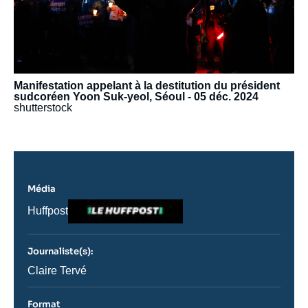
Manifestation appelant à la destitution du président
sudcoréen Yoon Suk-yeol, Séoul - 05 déc. 2024
shutterstock
Média
Logo
Nom
Huffpost
du
journal,
revue
Journaliste(s):
ou
émission
Journaliste
Claire Tervé
Format