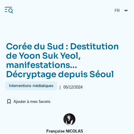
Aller
Panneau de gestion des cookies
au
contenu
principal
Corée du Sud : Destitution
Navigation
de Yoon Suk Yeol,
principale
manifestations...
L'Ifri
Décryptage depuis Séoul
Analyses
Interventions médiatiques
|
05/12/2024
À propos de l'Ifri
Recherches fréquentes
Ajouter à mes favoris
Événements
L'Ifri en bref
Proche-Orient
Françoise NICOLAS