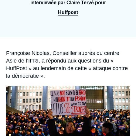
Se connecter
interviewée par Claire Tervé pour
Huffpost
Nous soutenir
Accroche
Françoise Nicolas, Conseiller auprès du centre
Asie de l’IFRI, a répondu aux questions du «
HuffPost » au lendemain de cette « attaque contre
la démocratie ».
Image
principale
médiatique