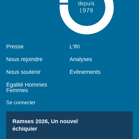
Pied
Presse
Navigation
L'Ifri
de
principale
page
Nous rejoindre
Analyses
Nous soutenir
Événements
Égalité Hommes
Femmes
Se connecter
Titre
Ramses 2026, Un nouvel
échiquier