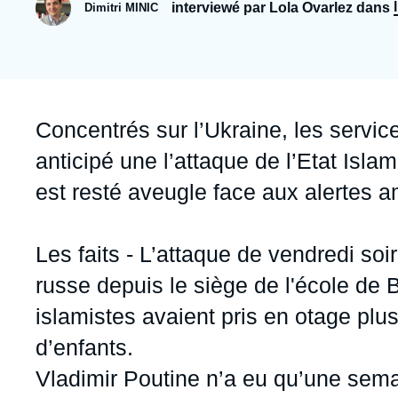
Jeudi 17 septembre 2026 17:30
interviewé par Lola Ovarlez dans
Dimitri MINIC
Partenariats et réseaux
Intelligence artificielle
Nous soutenir en tant que professionnel
Guerre en Ukraine
OTAN
Accroche
Concentrés sur l’Ukraine, les servi
anticipé une l’attaque de l’Etat Isla
est resté aveugle face aux alertes a
Les faits -
L’attaque de vendredi soir 
russe depuis le siège de l'école de 
islamistes avaient pris en otage pl
d’enfants.
Vladimir Poutine n’a eu qu’une semai