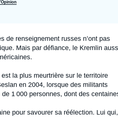
l’Opinion
Ramses
Europe
R
S
Politique étrangère
Russie - Eurasie
D
T
Podcast
Afrique du Nord et Moyen-Orient
ces de renseignement russes n’ont pas
mique. Mais par défiance, le Kremlin auss
méricaines.
est la plus meurtrière sur le territoire
Beslan en 2004, lorsque des militants
us de 1 000 personnes, dont des centaine
ne pour savourer sa réélection. Lui qui,