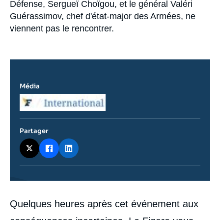
Défense, Sergueï Choïgou, et le général Valéri
Guérassimov, chef d'état-major des Armées, ne
viennent pas le rencontrer.
Média
Logo
Partager
Contenu
Quelques heures après cet événement aux
intervention
médiatique