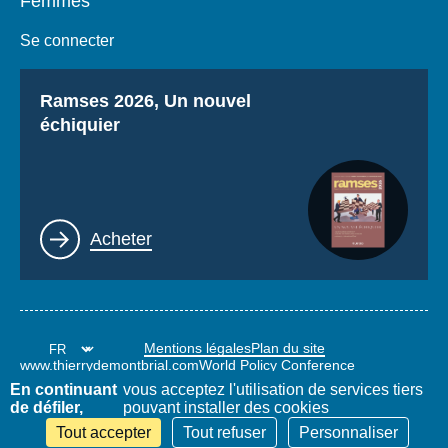
Femmes
Se connecter
Titre
Ramses 2026, Un nouvel
échiquier
Lien
Acheter
Mentions légales
Plan du site
www.thierrydemontbrial.com
World Policy Conference
Blog Politique étrangère
En continuant
vous acceptez l'utilisation de services tiers
de défiler,
pouvant installer des cookies
Tout accepter
Tout refuser
Personnaliser