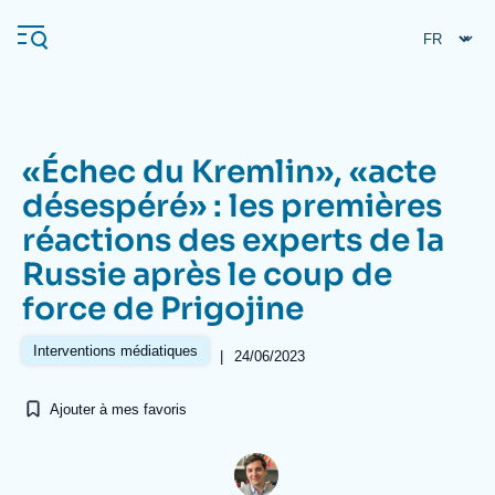
Aller
Panneau de gestion des cookies
au
contenu
principal
«Échec du Kremlin», «acte
Navigation
désespéré» : les premières
principale
réactions des experts de la
L'Ifri
Russie après le coup de
force de Prigojine
Analyses
À propos de l'Ifri
Recherches fréquentes
Interventions médiatiques
|
24/06/2023
Événements
L'Ifri en bref
Proche-Orient
Ajouter à mes favoris