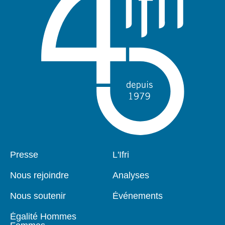
Pied
Presse
Navigation
L'Ifri
de
principale
page
Nous rejoindre
Analyses
Nous soutenir
Événements
Égalité Hommes