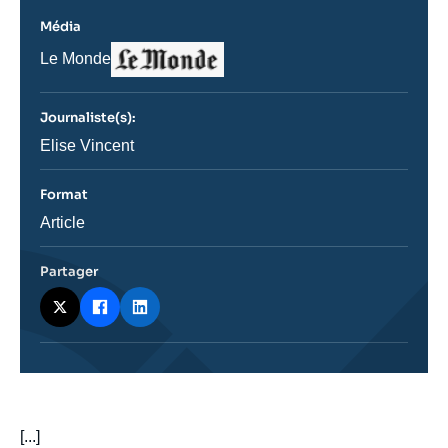
Média
Logo
Nom
Le Monde
du
journal,
revue
Journaliste(s):
ou
émission
Journaliste
Elise Vincent
Format
Catégorie
Article
journalistique
Partager
body
[...]