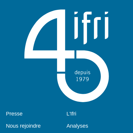
Pied
Presse
Navigation
L'Ifri
de
principale
page
Nous rejoindre
Analyses