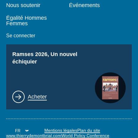
Nous soutenir
Événements
Égalité Hommes
Femmes
Se connecter
Titre
Ramses 2026, Un nouvel
échiquier
Lien
Acheter
Mentions légales
Plan du site
www.thierrydemontbrial.com
World Policy Conference