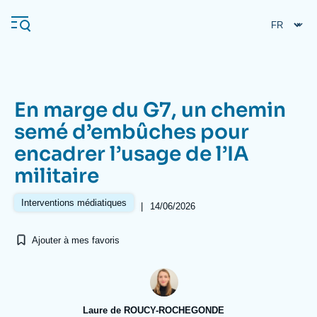
Aller
Panneau de gestion des cookies
au
contenu
principal
En marge du G7, un chemin
Navigation
semé d’embûches pour
principale
encadrer l’usage de l’IA
L'Ifri
militaire
Analyses
Interventions médiatiques
|
14/06/2026
À propos de l'Ifri
Recherches fréquentes
Ajouter à mes favoris
Événements
L'Ifri en bref
Proche-Orient
Laure de ROUCY-ROCHEGONDE