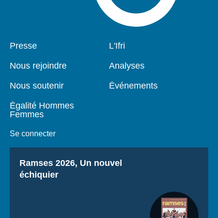
Pied
Presse
Navigation
L'Ifri
de
principale
page
Nous rejoindre
Analyses
Nous soutenir
Événements
Égalité Hommes
Femmes
Se connecter
Titre
Ramses 2026, Un nouvel
échiquier