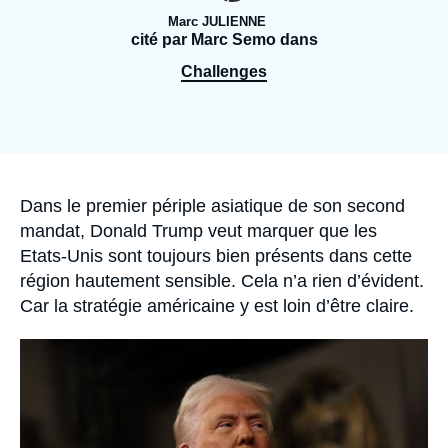
Se connecter
Marc JULIENNE
cité par Marc Semo dans
Nous soutenir
Challenges
Accroche
Dans le premier périple asiatique de son second
mandat, Donald Trump veut marquer que les
Etats-Unis sont toujours bien présents dans cette
région hautement sensible. Cela n’a rien d’évident.
Car la stratégie américaine y est loin d’être claire.
Image
principale
médiatique