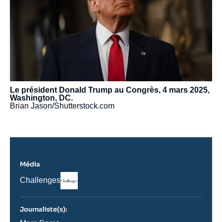
Le président Donald Trump au Congrès, 4 mars 2025,
Washington, DC.
Brian Jason/Shutterstock.com
Média
Logo
Nom
Challenges
du
journal,
revue
Journaliste(s):
ou
émission