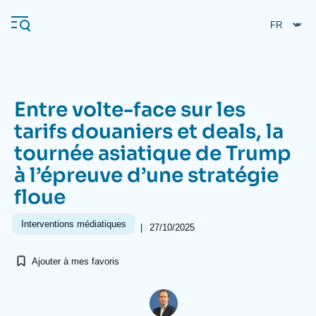
Aller
Panneau de gestion des cookies
au
contenu
principal
Entre volte-face sur les
Navigation
tarifs douaniers et deals, la
principale
tournée asiatique de Trump
L'Ifri
à l’épreuve d’une stratégie
floue
Analyses
À propos de l'Ifri
Recherches fréquentes
Interventions médiatiques
|
27/10/2025
Événements
L'Ifri en bref
Proche-Orient
Ajouter à mes favoris