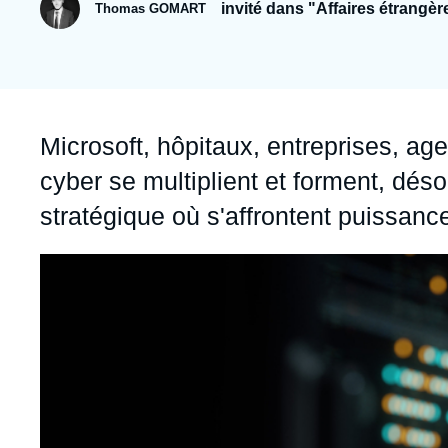
Jeudi 17 septembre 2026 17:30
invité dans "Affaires étrangèr
Thomas GOMART
Partenariats et réseaux
Intelligence artificielle
Nous soutenir en tant que professionnel
Guerre en Ukraine
OTAN
Accroche
Microsoft, hôpitaux, entreprises, age
cyber se multiplient et forment, dés
stratégique où s'affrontent puissanc
Image
principale
médiatique