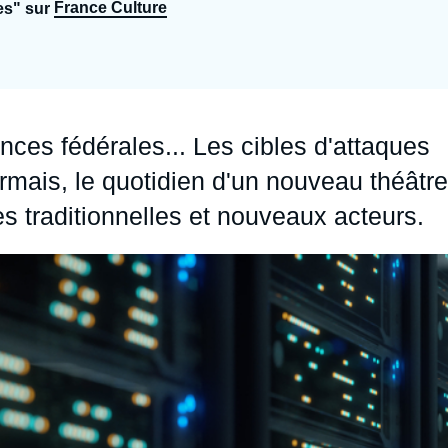
France Culture
es" sur
Ramses
Europe
R
S
Politique étrangère
Russie - Eurasie
D
T
Podcast
Afrique du Nord et Moyen-Orient
nces fédérales... Les cibles d'attaques
ormais, le quotidien d'un nouveau théâtre
es traditionnelles et nouveaux acteurs.