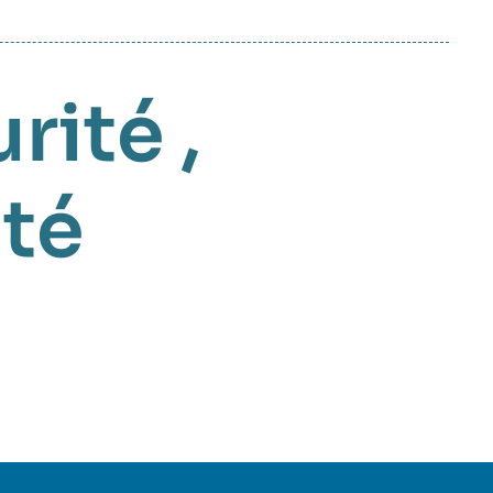
rité
,
té