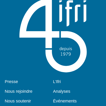
Pied
Presse
Navigation
L'Ifri
de
principale
page
Nous rejoindre
Analyses
Nous soutenir
Événements