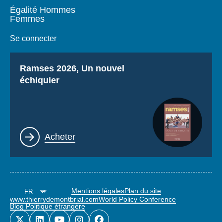
Égalité Hommes
Femmes
Se connecter
Titre
Ramses 2026, Un nouvel
échiquier
Lien
Acheter
Mentions légales
Plan du site
www.thierrydemontbrial.com
World Policy Conference
Blog Politique étrangère