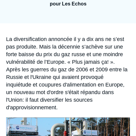
Se connecter
pour Les Echos
Nous soutenir
Accroche
La diversification annoncée il y a dix ans ne s’est
pas produite. Mais la décennie s’achève sur une
forte baisse du prix du gaz russe et une moindre
vulnérabilité de l’Europe. «
Plus jamais ça!
».
Après les guerres du gaz de 2006 et 2009 entre la
Russie et l'Ukraine qui avaient provoqué
inquiétude et coupures d'alimentation en Europe,
un nouveau mot d'ordre s'était répandu dans
l'Union: il faut diversifier les sources
d'approvisionnement.
Image
principale
médiatique