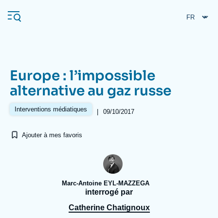
Aller
Panneau de gestion des cookies
au
contenu
principal
Europe : l’impossible
Navigation
alternative au gaz russe
principale
L'Ifri
Interventions médiatiques
|
09/10/2017
Ajouter à mes favoris
Analyses
À propos de l'Ifri
Recherches fréquentes
Événements
L'Ifri en bref
Proche-Orient
Marc-Antoine EYL-MAZZEGA
interrogé par
Catherine Chatignoux