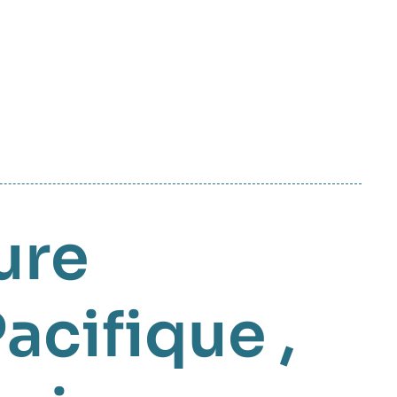
ure
Pacifique
,