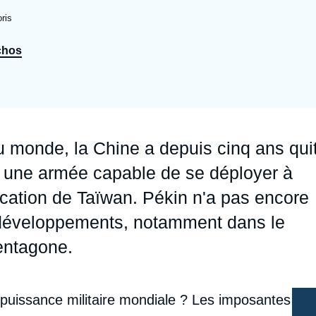
Ramses
Europe
R
S
ris
Politique étrangère
Russie - Eurasie
D
T
chos
Podcast
Afrique du Nord et Moyen-Orient
u monde, la Chine a depuis cinq ans qui
r une armée capable de se déployer à
ification de Taïwan. Pékin n'a pas encore
 développements, notamment dans le
Pentagone.
 puissance militaire mondiale ? Les imposantes