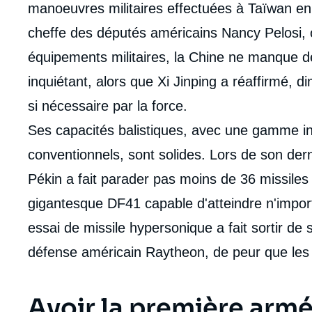
intervention
manoeuvres militaires effectuées à Taïwan en a
médiatique
cheffe des députés américains Nancy Pelosi, on
équipements militaires, la Chine ne manque 
inquiétant, alors que Xi Jinping a réaffirmé,
si nécessaire par la force.
Ses capacités balistiques, avec une gamme in
conventionnels, sont solides. Lors de son dern
Pékin a fait parader pas moins de 36 missiles 
gigantesque DF41 capable d'atteindre n'import
essai de missile hypersonique a fait sortir de s
défense américain Raytheon, de peur que les 
Avoir la première arm