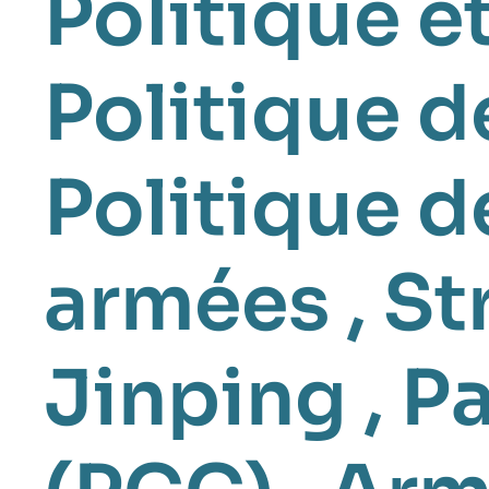
Politique é
Politique d
Politique d
armées
,
St
Jinping
,
Pa