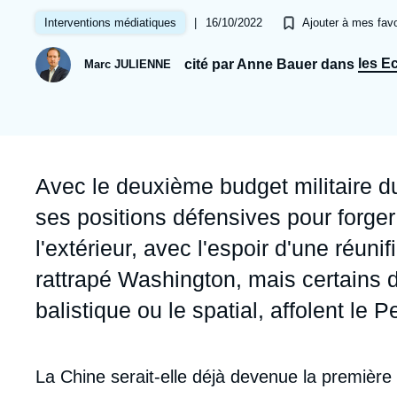
Jeudi 17 septembre 2026 17:30
Partenariats et réseaux
Intelligence artificielle
|
16/10/2022
Interventions médiatiques
Ajouter à mes favo
Nous soutenir en tant que professionnel
Guerre en Ukraine
les E
cité par Anne Bauer dans
Marc JULIENNE
OTAN
Accroche
Avec le deuxième budget militaire d
ses positions défensives pour forge
l'extérieur, avec l'espoir d'une réun
rattrapé Washington, mais certains
balistique ou le spatial, affolent le 
Contenu
La Chine serait-elle déjà devenue la première