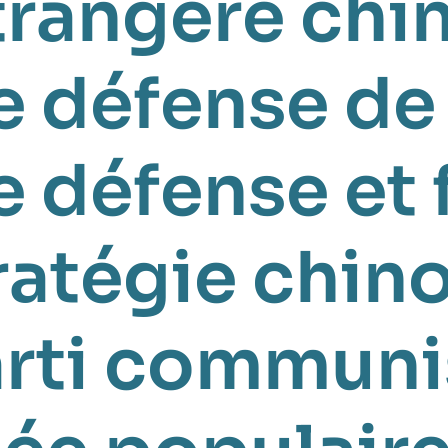
trangère chi
e défense de
e défense et 
ratégie chin
rti communi