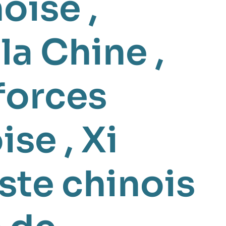
noise
,
 la Chine
,
forces
oise
,
Xi
ste chinois