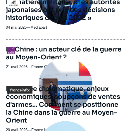
En matière militaire, « les autorités
Logo
ou
japonaises ont pris des décisions
émission
historiques depuis 2022 »
04 mai 2026
—
Nom
Mediapart
du
journal,
revue
La Chine : un acteur clé de la guerre
Logo
ou
au Moyen-Orient ?
émission
Image
principale
21 avril 2026
—
Nom
France Culture
médiatique
du
journal,
revue
Prudence diplomatique, enjeux
Logo
ou
économiques, soupçons de ventes
émission
d'armes… Comment se positionne
la Chine dans la guerre au Moyen-
Orient
Image
principale
20 avril 2026
—
Nom
France Info