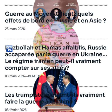
du
journal,
revue
Guerre au Moyen-Orient : quels
ou
effets de bord en Russie et en Asie ?
émission
Image
principale
25 mars 2026
—
médiatique
Hezbollah et Hamas affaiblis, Russie
Logo
accaparée par la guerre en Ukraine…
Le régime iranien peut-il vraiment
compter sur ses alliés?
Image
principale
03 mars 2026
—
Nom
BFM TV
du
journal,
revue
Les trumpistes veulent-ils vraiment
ou
faire la guerre à la Chine ?
émission
Image
principale
Date
03 février 2026