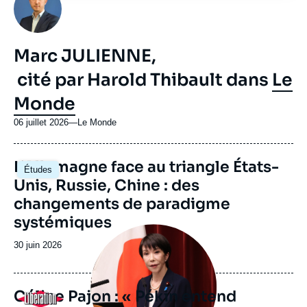
Marc JULIENNE,
cité par Harold Thibault dans
Le
Monde
06 juillet 2026
—
Nom
Le Monde
du
journal,
Image
L’Allemagne face au triangle États-
revue
Études
principale
ou
Unis, Russie, Chine : des
émission
changements de paradigme
systémiques
Image
principale
Date
30 juin 2026
médiatique
de
publication
Céline Pajon : « Pékin entend
Logo