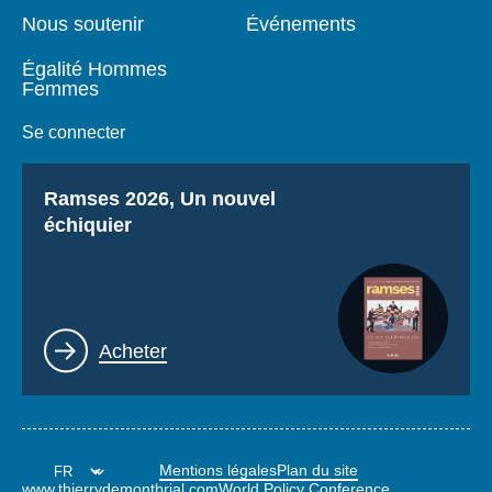
Nous soutenir
Événements
Égalité Hommes
Femmes
Se connecter
Titre
Ramses 2026, Un nouvel
échiquier
Lien
Acheter
Mentions légales
Plan du site
www.thierrydemontbrial.com
World Policy Conference