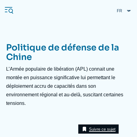
Aller
Panneau de gestion des cookies
au
contenu
principal
Politique de défense de la
Navigation
Chine
principale
L'Ifri
Description
L’Armée populaire de libération (APL) connait une
montée en puissance significative lui permettant le
déploiement accru de capacités dans son
Analyses
environnement régional et au-delà, suscitant certaines
À propos de l'Ifri
Recherches fréquentes
tensions.
Événements
L'Ifri en bref
Proche-Orient
Suivre ce sujet