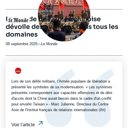
médiatique
de
publication
La parade de l’armée chinoise
Logo
dévoile des avancées dans tous les
domaines
08 septembre 2025
—
Nom
Le Monde
du
journal,
revue
ou
Logo
émission
Lors de son défilé militaire, l’Armée populaire de libération a
présenté les symboles de sa modernisation. « Les systèmes
présentés correspondent aux capacités offensives et de déni
d'accès dont la Chine aurait besoin dans le cadre d'un conflit
pour envahir Taïwan » - Marc Julienne, Directeur du Centre
Asie de l'Institut français de relations internationales (Ifri)
Voir l'article