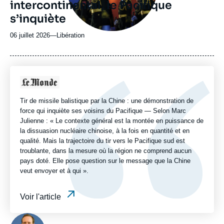
intercontinental, le Pacifique
s’inquiète
06 juillet 2026
—
Nom
Libération
du
journal,
revue
ou
Logo
émission
Tir de missile balistique par la Chine : une démonstration de
force qui inquiète ses voisins du Pacifique — Selon Marc
Julienne : « Le contexte général est la montée en puissance de
la dissuasion nucléaire chinoise, à la fois en quantité et en
qualité. Mais la trajectoire du tir vers le Pacifique sud est
troublante, dans la mesure où la région ne comprend aucun
pays doté. Elle pose question sur le message que la Chine
veut envoyer et à qui ».
Voir l'article
Photo