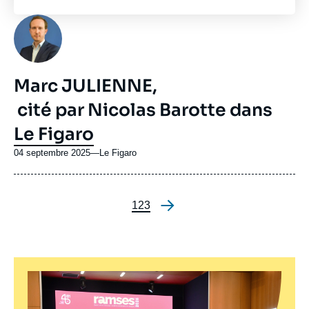
Photo
Marc JULIENNE,
cité par Nicolas Barotte dans
Le Figaro
04 septembre 2025
—
Nom
Le Figaro
du
journal,
revue
Page
1
Page
2
Page
3
ou
Pagination
émission