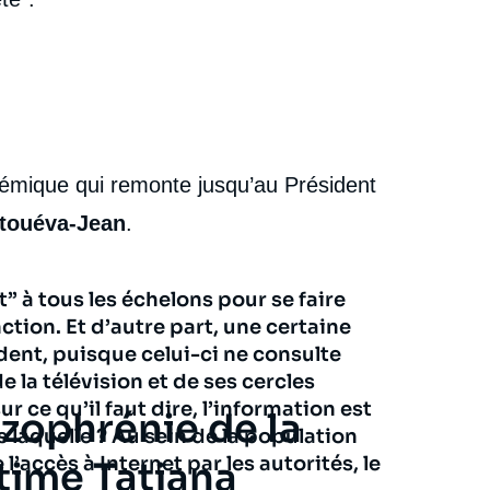
stémique qui remonte jusqu’au Président
stouéva-Jean
.
ut” à tous les échelons pour se faire
ction. Et d’autre part, une certaine
ident, puisque celui-ci ne consulte
 la télévision et de ses cercles
 ce qu’il faut dire, l’information est
izophrénie de la
s laquelle ? Au sein de la population
l’accès à Internet par les autorités, le
time Tatiana