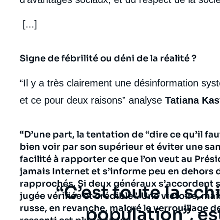
[...]
Signe de fébrilité ou déni de la réalité ?
“Il y a très clairement une désinformation sy
et ce pour deux raisons” analyse
Tatiana Ka
“D’une part, la tentation de “dire ce qu’il fa
bien voir par son supérieur et éviter une san
facilité à rapporter ce que l’on veut au Prés
jamais Internet et s’informe peu en dehors de
rapprochés. Si deux généraux s’accordent sur
Texte
“C’est toute la sch
jugée vérifiée et crédible”. Une victoire, mai
russe, en revanche, malgré le verrouillage de 
citation
population”, es