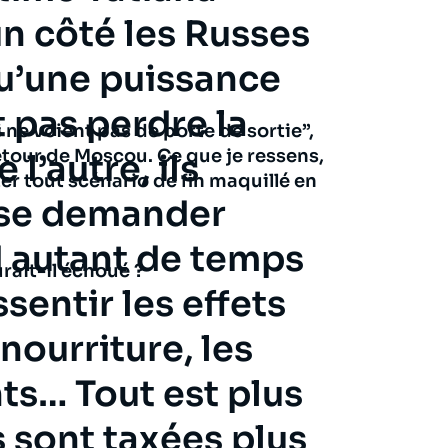
n côté les Russes
u’une puissance
 pas perdre la
 ne voient pas de porte de sortie”,
tour de Moscou. Ce que je ressens,
 l’autre, ils
er tout scénario de fin maquillé en
se demander
 autant de temps
urait-il échoué ?
sentir les effets
ourriture, les
ts… Tout est plus
s sont taxées plus