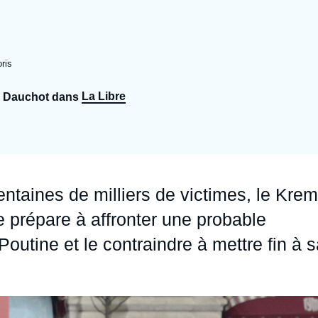
Ramses
Europe
R
S
Politique étrangère
Russie - Eurasie
D
T
ris
Podcast
Afrique du Nord et Moyen-Orient
La Libre
in Dauchot dans
ntaines de milliers de victimes, le Krem
se prépare à affronter une probable
Poutine et le contraindre à mettre fin à 