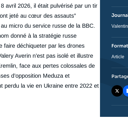
journal,
 avril 2026, il était pulvérisé par un tir
revue
ou
Journal
 l’ont jeté au cœur des assauts”
émissio
 au micro du service russe de la BBC.
Journali
Valenti
 nom donné à la stratégie russe
 faire déchiqueter par les drones
Forma
lery Averin n’est pas isolé et illustre
Catégor
Article
journali
Kremlin, face aux pertes colossales de
sses d’opposition Meduza et
Partag
 perdu la vie en Ukraine entre 2022 et