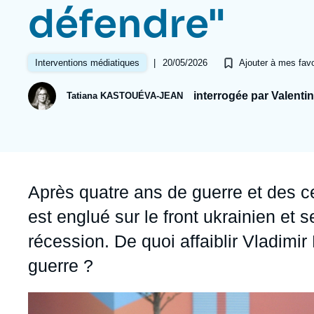
Jeudi 17 septembre 2026 17:30
défendre"
Partenariats et réseaux
Intelligence artificielle
Nous soutenir en tant que professionnel
Guerre en Ukraine
|
20/05/2026
Interventions médiatiques
Ajouter à mes favo
OTAN
interrogée par Valent
Tatiana KASTOUÉVA-JEAN
Accroche
Après quatre ans de guerre et des ce
est englué sur le front ukrainien et 
récession. De quoi affaiblir Vladimir 
guerre ?
Image
principale