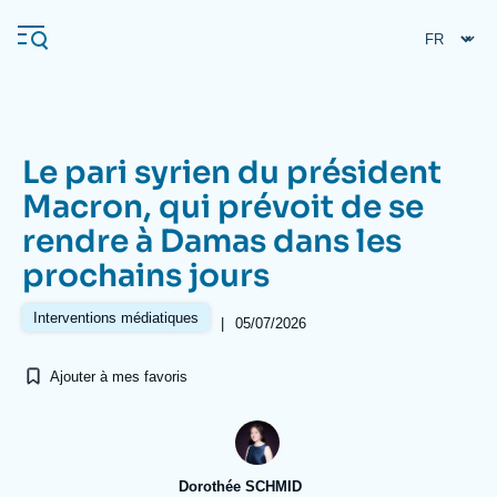
Aller
Panneau de gestion des cookies
au
contenu
principal
Le pari syrien du président
Navigation
Macron, qui prévoit de se
principale
rendre à Damas dans les
L'Ifri
prochains jours
Analyses
Interventions médiatiques
|
05/07/2026
À propos de l'Ifri
Recherches fréquentes
Ajouter à mes favoris
Événements
L'Ifri en bref
Proche-Orient
Dorothée SCHMID