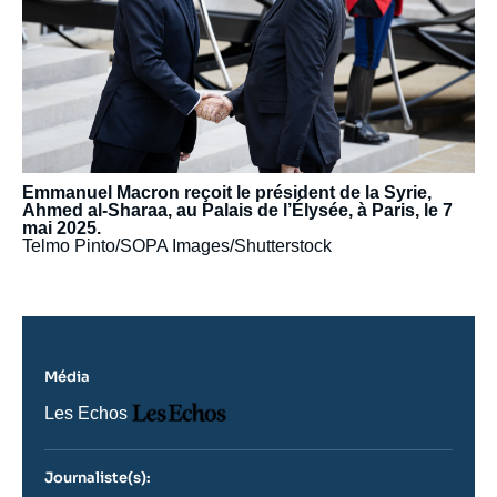
Emmanuel Macron reçoit le président de la Syrie,
Ahmed al-Sharaa, au Palais de l’Élysée, à Paris, le 7
mai 2025.
Telmo Pinto/SOPA Images/Shutterstock
Média
Logo
Nom
Les Echos
du
journal,
revue
Journaliste(s):
ou