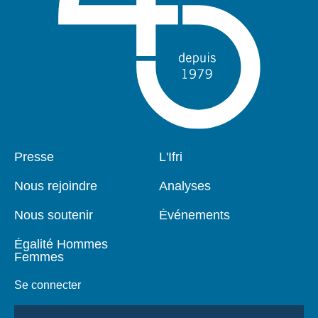
Pied
Presse
Navigation
L'Ifri
de
principale
page
Nous rejoindre
Analyses
Nous soutenir
Événements
Égalité Hommes
Femmes
Se connecter