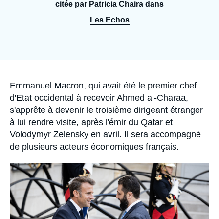
Se connecter
citée par Patricia Chaira dans
Les Echos
Nous soutenir
Accroche
Emmanuel Macron, qui avait été le premier chef
d'Etat occidental à recevoir Ahmed al-Charaa,
s'apprête à devenir le troisième dirigeant étranger
à lui rendre visite, après l'émir du Qatar et
Volodymyr Zelensky en avril. Il sera accompagné
de plusieurs acteurs économiques français.
Image
principale
médiatique