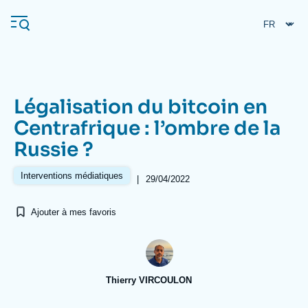
Aller
Panneau de gestion des cookies
au
contenu
principal
Légalisation du bitcoin en
Navigation
Centrafrique : l’ombre de la
principale
Russie ?
L'Ifri
Interventions médiatiques
|
29/04/2022
Analyses
Ajouter à mes favoris
À propos de l'Ifri
Recherches fréquentes
Événements
L'Ifri en bref
Proche-Orient
Thierry VIRCOULON