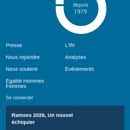
Pied
Presse
Navigation
L'Ifri
de
principale
page
Nous rejoindre
Analyses
Nous soutenir
Événements
Égalité Hommes
Femmes
Se connecter
Titre
Ramses 2026, Un nouvel
échiquier