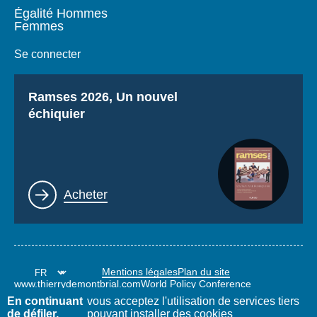
Égalité Hommes
Femmes
Se connecter
Titre
Ramses 2026, Un nouvel
échiquier
Lien
Acheter
Mentions légales
Plan du site
www.thierrydemontbrial.com
World Policy Conference
Blog Politique étrangère
En continuant
vous acceptez l'utilisation de services tiers
de défiler,
pouvant installer des cookies