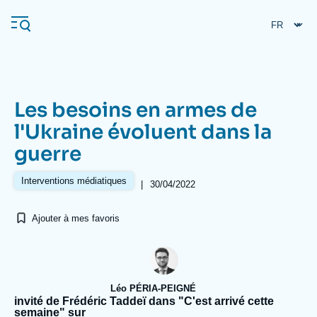
Aller
Panneau de gestion des cookies
au
contenu
principal
Les besoins en armes de
Navigation
l'Ukraine évoluent dans la
principale
guerre
L'Ifri
Interventions médiatiques
|
30/04/2022
Analyses
Ajouter à mes favoris
À propos de l'Ifri
Recherches fréquentes
Événements
L'Ifri en bref
Proche-Orient
Léo PÉRIA-PEIGNÉ
invité de Frédéric Taddeï dans "C'est arrivé cette
semaine" sur