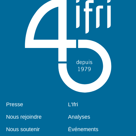
Pied
Presse
Navigation
L'Ifri
de
principale
page
Nous rejoindre
Analyses
Nous soutenir
Événements