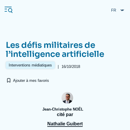
Aller
Panneau de gestion des cookies
au
contenu
principal
Les défis militaires de
Navigation
l’intelligence artificielle
principale
L'Ifri
Interventions médiatiques
|
16/10/2018
Ajouter à mes favoris
Analyses
À propos de l'Ifri
Recherches fréquentes
Événements
L'Ifri en bref
Proche-Orient
Jean-Christophe NOËL
cité par
Nathalie Guibert