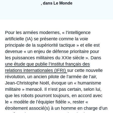
Se connecter
, dans Le Monde
Nous soutenir
Accroche
Pour les armées modernes,
« l’intelligence
artificielle (IA) se présente comme la voie
principale de la supériorité tactique »
et elle est
devenue
« un enjeu de défense prioritaire pour
les
puissances militaires du XXI
e
siècle »
. Dans
une étude que publie l’Institut français des
relations internationales (IFRI)
sur cette nouvelle
révolution, un ancien pilote de l’armée de l’air,
Jean-Christophe Noël
, évoque un
« humanisme
militaire »
menacé
.
Il n’est pas certain, selon lui,
que les robots pourront toujours, en accord avec
le
« modèle de l’équipier fidèle »,
rester
«
étroitement associé(s) à un homme en charge d’un