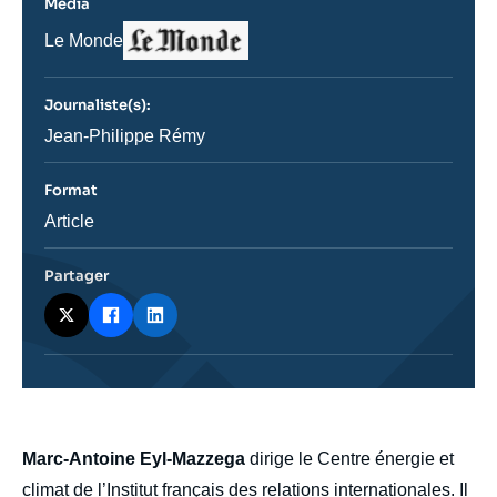
Média
Logo
Nom
Le Monde
du
journal,
revue
Journaliste(s):
ou
émission
Journaliste
Jean-Philippe Rémy
Format
Catégorie
Article
journalistique
Partager
body
Marc-Antoine Eyl-Mazzega
dirige le Centre énergie et
climat de l’Institut français des relations internationales. Il