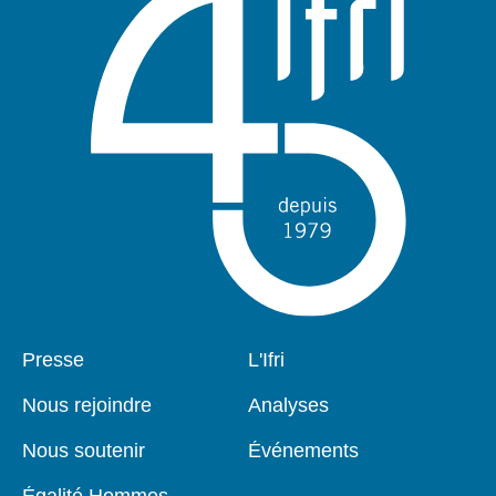
Pied
Presse
Navigation
L'Ifri
de
principale
page
Nous rejoindre
Analyses
Nous soutenir
Événements
Égalité Hommes