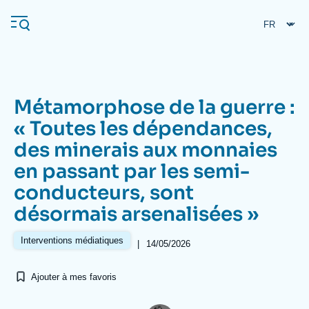
Aller
Panneau de gestion des cookies
au
contenu
principal
Métamorphose de la guerre :
Navigation
« Toutes les dépendances,
principale
des minerais aux monnaies
L'Ifri
en passant par les semi-
conducteurs, sont
Analyses
désormais arsenalisées »
À propos de l'Ifri
Recherches fréquentes
Interventions médiatiques
Événements
|
14/05/2026
L'Ifri en bref
Proche-Orient
Ajouter à mes favoris