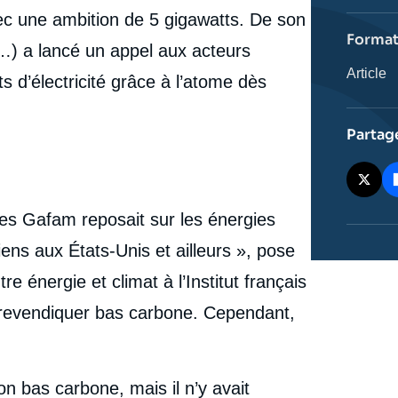
l'émissi
vec une ambition de 5 gigawatts. De son
Forma
) a lancé un appel aux acteurs
Catégor
Article
s d’électricité grâce à l’atome dès
journali
Partag
ces Gafam reposait sur les énergies
iens aux États-Unis et ailleurs », pose
tre énergie et climat à l’Institut français
se revendiquer bas carbone. Cependant,
on bas carbone, mais il n’y avait