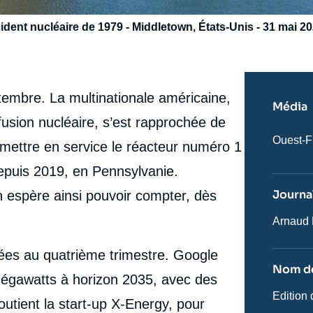
ccident nucléaire de 1979 - Middletown, États-Unis - 31 mai 2
tembre. La multinationale américaine,
Média
fusion nucléaire, s’est rapprochée de
Nom
Ouest-F
 remettre en service le réacteur numéro 1
du
journal,
 depuis 2019, en Pennsylvanie.
revue
ou
Journal
en espère ainsi pouvoir compter, dès
émissio
Journali
Arnaud 
ées au quatrième trimestre. Google
Nom de
mégawatts à horizon 2035, avec des
Nom
Edition 
utient la start-up X-Energy, pour
de