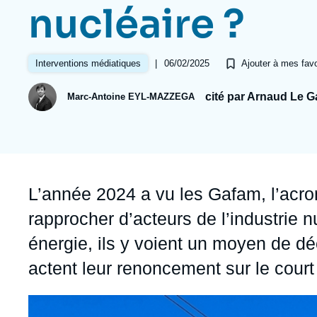
Jeudi 17 septembre 2026 17:30
nucléaire ?
Partenariats et réseaux
Intelligence artificielle
Nous soutenir en tant que professionnel
Guerre en Ukraine
|
06/02/2025
Interventions médiatiques
Ajouter à mes favo
OTAN
cité par Arnaud Le G
Marc-Antoine EYL-MAZZEGA
Accroche
L’année 2024 a vu les Gafam, l’acro
rapprocher d’acteurs de l’industrie 
énergie, ils y voient un moyen de dé
actent leur renoncement sur le cour
Image
principale