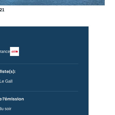
021
Logo
rance
iste(s):
n
ste
Le Gall
 l'émission
du soir