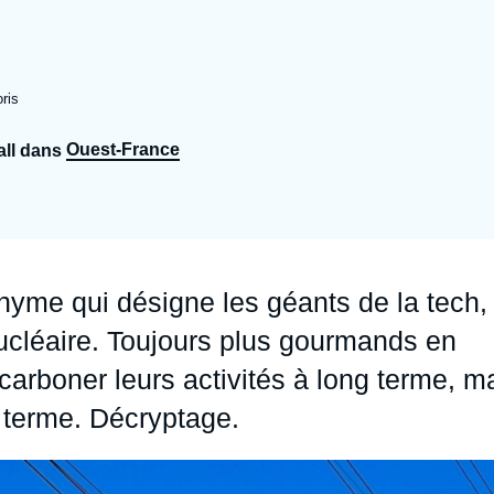
Ramses
Europe
R
S
Politique étrangère
Russie - Eurasie
D
T
ris
Podcast
Afrique du Nord et Moyen-Orient
Ouest-France
all dans
nyme qui désigne les géants de la tech,
nucléaire. Toujours plus gourmands en
carboner leurs activités à long terme, m
t terme. Décryptage.