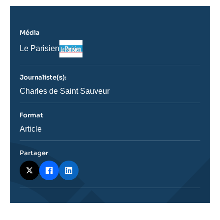
Média
Logo
Nom
Le Parisien
du
journal,
revue
Journaliste(s):
ou
émission
Journaliste
Charles de Saint Sauveur
Format
Catégorie
Article
journalistique
Partager