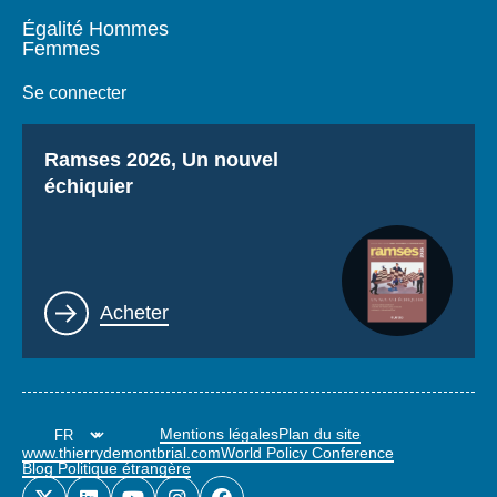
Égalité Hommes
Femmes
Se connecter
Titre
Ramses 2026, Un nouvel
échiquier
Lien
Acheter
Mentions légales
Plan du site
www.thierrydemontbrial.com
World Policy Conference
Blog Politique étrangère