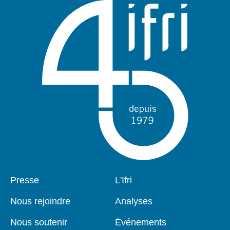
Pied
Presse
Navigation
L'Ifri
de
principale
page
Nous rejoindre
Analyses
Nous soutenir
Événements