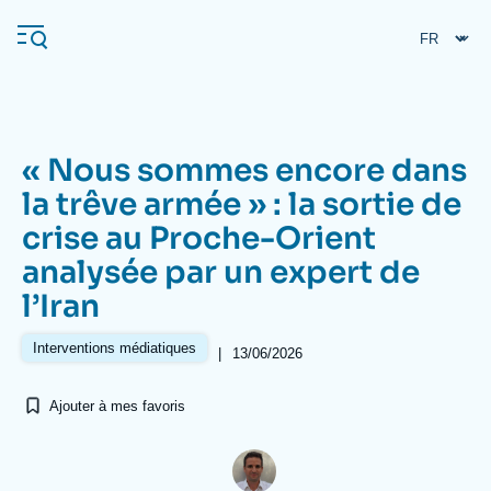
Aller
Panneau de gestion des cookies
au
contenu
principal
« Nous sommes encore dans
Navigation
la trêve armée » : la sortie de
principale
crise au Proche-Orient
L'Ifri
analysée par un expert de
l’Iran
Analyses
À propos de l'Ifri
Recherches fréquentes
Interventions médiatiques
|
13/06/2026
Événements
L'Ifri en bref
Proche-Orient
Ajouter à mes favoris