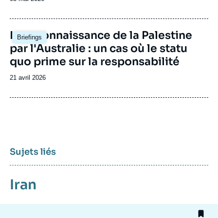
de
publication
Image
La reconnaissance de la Palestine
Briefings
principale
par l'Australie : un cas où le statu
quo prime sur la responsabilité
Date
21 avril 2026
de
publication
Sujets liés
Iran