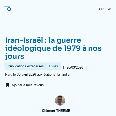
Aller
Panneau de gestion des cookies
au
contenu
principal
Iran-Israël : la guerre
Navigation
idéologique de 1979 à nos
principale
jours
L'Ifri
Publications extérieures
Livres
|
Date
26/03/2026
|
de
Analyses
Références
Paru le 30 avril 2026 aux éditions Tallandier
publication
À propos de l'Ifri
Recherches fréquentes
Ajouter à mes favoris
Événements
L'Ifri en bref
Proche-Orient
Clément THERME