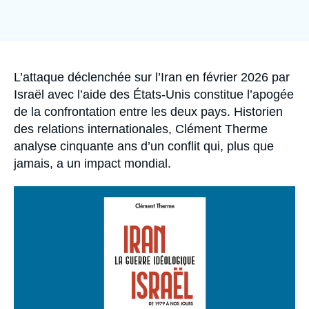
Se connecter
Image
de
couverture
Nous soutenir
de
la
publication
Accroche
L’attaque déclenchée sur l’Iran en février 2026 par
Israël avec l’aide des États-Unis constitue l’apogée
de la confrontation entre les deux pays. Historien
des relations internationales, Clément Therme
analyse cinquante ans d’un conflit qui, plus que
jamais, a un impact mondial.
Image
principale