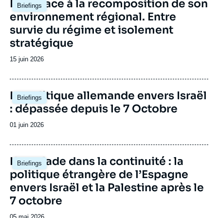
Image
L’Iran face à la recomposition de son
Briefings
principale
environnement régional. Entre
survie du régime et isolement
stratégique
Date
15 juin 2026
de
publication
Image
La politique allemande envers Israël
Briefings
principale
: dépassée depuis le 7 Octobre
Date
01 juin 2026
de
publication
Image
L'escalade dans la continuité : la
Briefings
principale
politique étrangère de l’Espagne
envers Israël et la Palestine après le
7 octobre
Date
05 mai 2026