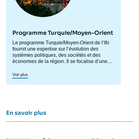
Programme Turquie/Moyen-Orient
Accroche
Le programme Turquie/Moyen-Orient de l’Ifri
centre
fournit une expertise sur l’évolution des
systèmes politiques, des sociétés et des
économies de la région. Il se focalise d’une
part sur les évolutions en Turquie et au Levant
(influences turque et iranienne, risque de
Voir plus
morcellement des États de la région,
recompositions diplomatiques), et également
au Maghreb (insertion du Maghreb dans les
circuits mondiaux, relations politiques et
économiques avec l’Europe et avec l’Afrique
sub-saharienne…).
En savoir plus