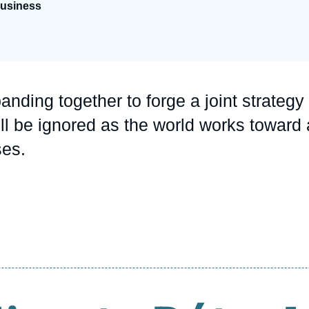
Business
Ramses
Europe
R
S
Politique étrangère
Russie - Eurasie
D
T
Podcast
Afrique du Nord et Moyen-Orient
anding together to forge a joint strategy
ll be ignored as the world works toward 
ses.