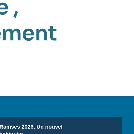
e
,
ement
Titre
Ramses 2026, Un nouvel