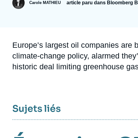
Jeudi 17 septembre 2026 17:30
article paru dans Bloomberg 
Carole MATHIEU
Partenariats et réseaux
Intelligence artificielle
Nous soutenir en tant que professionnel
Guerre en Ukraine
OTAN
Accroche
Europe’s largest oil companies are b
climate-change policy, alarmed they’
historic deal limiting greenhouse ga
Sujets liés