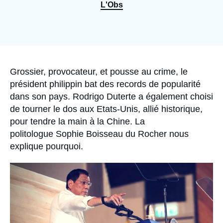
Se connecter
L'Obs
Nous soutenir
Accroche
Grossier, provocateur, et pousse au crime, le
président philippin bat des records de popularité
dans son pays. Rodrigo Duterte a également choisi
de tourner le dos aux Etats-Unis, allié historique,
pour tendre la main à la Chine. La
politologue Sophie Boisseau du Rocher nous
explique pourquoi.
Image
principale
médiatique