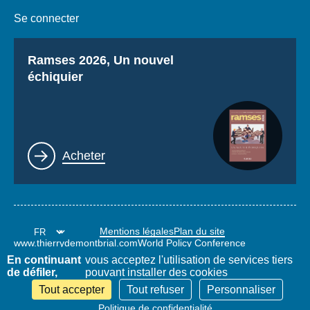
Se connecter
Titre
Ramses 2026, Un nouvel
échiquier
Lien
Acheter
Mentions légales
Plan du site
www.thierrydemontbrial.com
World Policy Conference
Blog Politique étrangère
En continuant
vous acceptez l'utilisation de services tiers
de défiler,
pouvant installer des cookies
Tout accepter
Tout refuser
Personnaliser
Politique de confidentialité