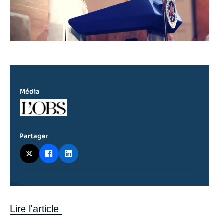
Média
Logo
Partager
Contenu
Lire l'article
intervention