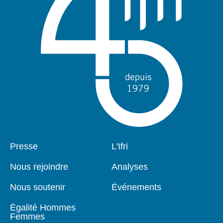
Pied
Presse
Navigation
L'Ifri
de
principale
page
Nous rejoindre
Analyses
Nous soutenir
Événements
Égalité Hommes
Femmes