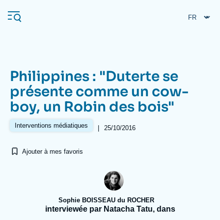
Aller
Panneau de gestion des cookies
au
contenu
principal
Philippines : "Duterte se
Navigation
présente comme un cow-
principale
boy, un Robin des bois"
L'Ifri
Interventions médiatiques
|
25/10/2016
Analyses
Ajouter à mes favoris
À propos de l'Ifri
Recherches fréquentes
Événements
L'Ifri en bref
Proche-Orient
Sophie BOISSEAU du ROCHER
interviewée par Natacha Tatu, dans