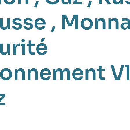
usse
,
Monna
urité
ionnement
V
z