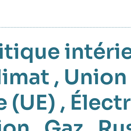
itique intéri
limat
,
Union
 (UE)
,
Électr
ion
,
Gaz
,
Ru