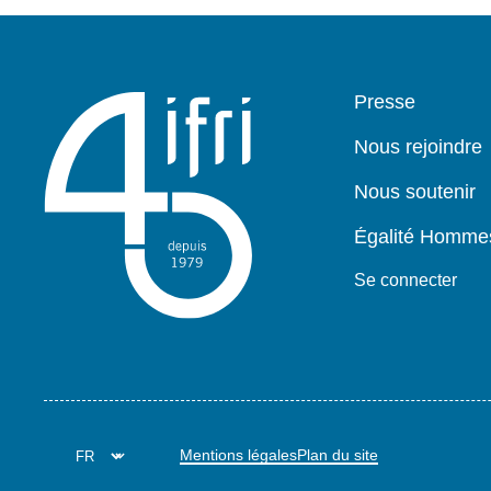
Pied
Presse
de
page
Nous rejoindre
Nous soutenir
Égalité Homm
Se connecter
Mentions légales
Plan du site