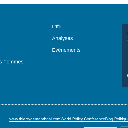
Navigation
L'Ifri
principale
Analyses
Événements
es Femmes
www.thierrydemontbrial.com
World Policy Conference
Blog Politiq