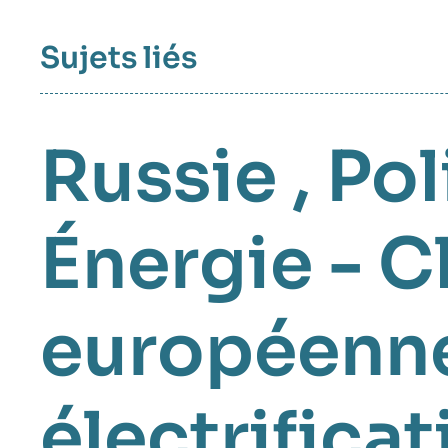
Sujets liés
Russie
,
Pol
Énergie - C
européenne
électrificat