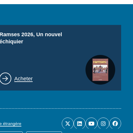
Titre
Ramses 2026, Un nouvel
échiquier
Lien
Acheter
ue étrangère