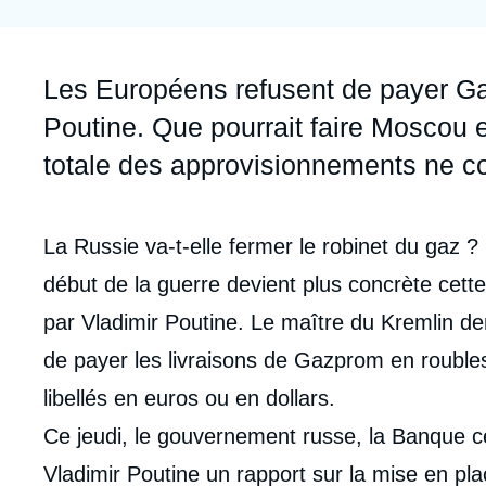
Jeudi 17 septembre 2026 17:30
Partenariats et réseaux
Intelligence artificielle
Nous soutenir en tant que professionnel
Guerre en Ukraine
Accroche
Les Européens refusent de payer Ga
OTAN
Poutine. Que pourrait faire Moscou e
totale des approvisionnements ne co
Contenu
La Russie va-t-elle fermer le robinet du gaz ?
intervention
début de la guerre devient plus concrète cett
médiatique
par Vladimir Poutine. Le maître du Kremlin 
de payer les livraisons de Gazprom en roubles,
libellés en euros ou en dollars.
Ce jeudi, le gouvernement russe, la Banque c
Vladimir Poutine un rapport sur la mise en pl