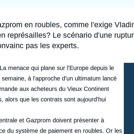
Ramses
Europe
R
S
Politique étrangère
Russie - Eurasie
D
T
zprom en roubles, comme l'exige Vladi
Podcast
Afrique du Nord et Moyen-Orient
n représailles? Le scénario d'une ruptu
nvainc pas les experts.
 La menace qui plane sur l'Europe depuis le
e semaine, à l'approche d'un ultimatum lancé
demande aux acheteurs du Vieux Continent
 alors que les contrats sont aujourd'hui
entrale et Gazprom doivent présenter à
ace du système de paiement en roubles. Or les