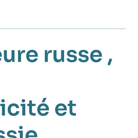
eure russe
,
icité et
ssie
,