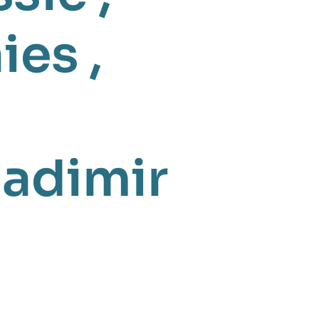
ies
,
ladimir