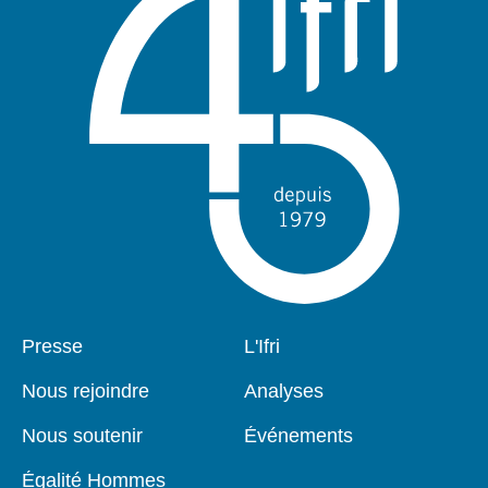
Pied
Presse
Navigation
L'Ifri
de
principale
page
Nous rejoindre
Analyses
Nous soutenir
Événements
Égalité Hommes