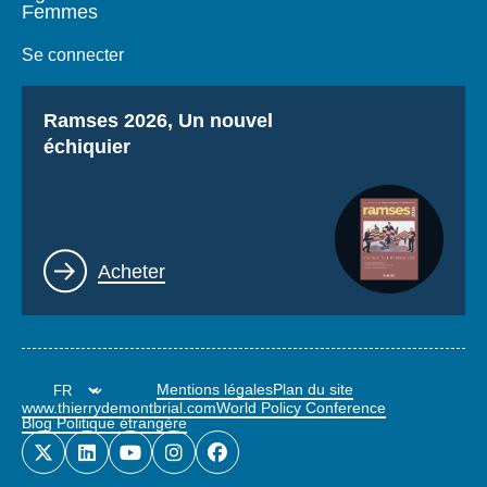
Femmes
Se connecter
Titre
Ramses 2026, Un nouvel
échiquier
Lien
Acheter
Mentions légales
Plan du site
www.thierrydemontbrial.com
World Policy Conference
Blog Politique étrangère