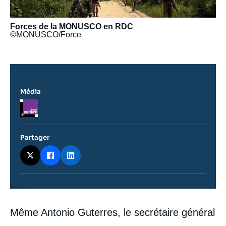
Forces de la MONUSCO en RDC
©MONUSCO/Force
Média
Logo
Partager
Contenu
Même Antonio Guterres, le secrétaire général
intervention