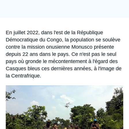
Se connecter
Nous soutenir
Accroche
En juillet 2022, dans l'est de la République
Démocratique du Congo, la population se soulève
contre la mission onusienne Monusco présente
depuis 22 ans dans le pays. Ce n'est pas le seul
pays où gronde le mécontentement à l'égard des
Casques bleus ces dernières années, à l'image de
la Centrafrique.
Image
principale
médiatique