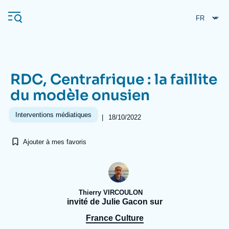
Aller
Panneau de gestion des cookies
au
contenu
principal
RDC, Centrafrique : la faillite
Navigation
du modèle onusien
principale
L'Ifri
Interventions médiatiques
|
18/10/2022
Ajouter à mes favoris
Analyses
À propos de l'Ifri
Recherches fréquentes
Événements
L'Ifri en bref
Proche-Orient
Thierry VIRCOULON
invité de Julie Gacon sur
France Culture