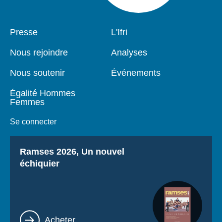
Pied
Presse
Navigation
L'Ifri
de
principale
page
Nous rejoindre
Analyses
Nous soutenir
Événements
Égalité Hommes
Femmes
Se connecter
Titre
Ramses 2026, Un nouvel
échiquier
Lien
Acheter