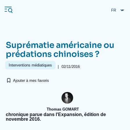
Aller
Panneau de gestion des cookies
au
contenu
principal
Suprématie américaine ou
Navigation
prédations chinoises ?
principale
L'Ifri
Interventions médiatiques
|
02/11/2016
Ajouter à mes favoris
Analyses
À propos de l'Ifri
Recherches fréquentes
Événements
L'Ifri en bref
Proche-Orient
Thomas GOMART
chronique parue dans l'Expansion, édition de
novembre 2016.