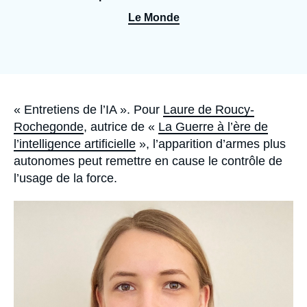
Se connecter
Le Monde
Nous soutenir
Accroche
« Entretiens de l’IA ». Pour
Laure de Roucy-
Rochegonde
, autrice de «
La Guerre à l’ère de
l’intelligence artificielle
», l’apparition d’armes plus
autonomes peut remettre en cause le contrôle de
l’usage de la force.
Image
principale
médiatique