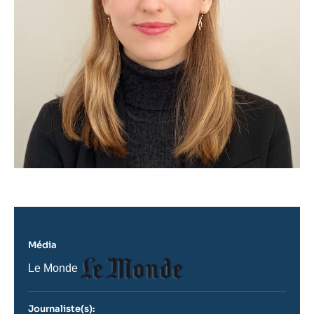
Média
Logo
Nom
Le Monde
du
journal,
revue
Journaliste(s):
ou