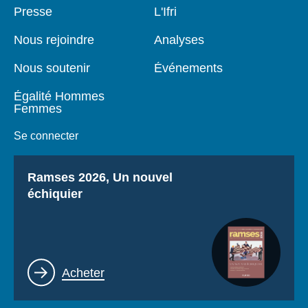
Pied
Presse
Navigation
L'Ifri
de
principale
page
Nous rejoindre
Analyses
Nous soutenir
Événements
Égalité Hommes
Femmes
Se connecter
Titre
Ramses 2026, Un nouvel
échiquier
Lien
Acheter