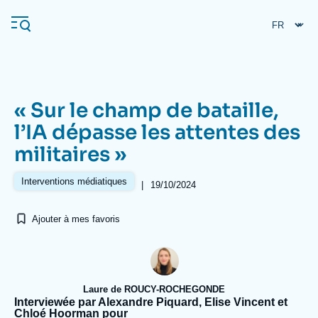
Aller
Panneau de gestion des cookies
au
contenu
principal
« Sur le champ de bataille,
Navigation
l’IA dépasse les attentes des
principale
militaires »
L'Ifri
Interventions médiatiques
|
19/10/2024
Analyses
Ajouter à mes favoris
À propos de l'Ifri
Recherches fréquentes
Événements
L'Ifri en bref
Proche-Orient
Laure de ROUCY-ROCHEGONDE
Interviewée par Alexandre Piquard, Elise Vincent et
Chloé Hoorman pour