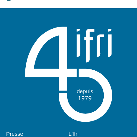
Pied
Presse
Navigation
L'Ifri