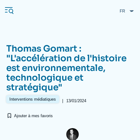
Aller
Panneau de gestion des cookies
au
contenu
principal
Thomas Gomart :
Navigation
"L'accélération de l'histoire
principale
est environnementale,
L'Ifri
technologique et
stratégique"
Analyses
À propos de l'Ifri
Recherches fréquentes
Interventions médiatiques
|
13/01/2024
Événements
L'Ifri en bref
Proche-Orient
Ajouter à mes favoris