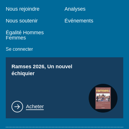
de
principale
page
Nous rejoindre
Analyses
Nous soutenir
Événements
Égalité Hommes
Femmes
Se connecter
Titre
Ramses 2026, Un nouvel
échiquier
Lien
Acheter