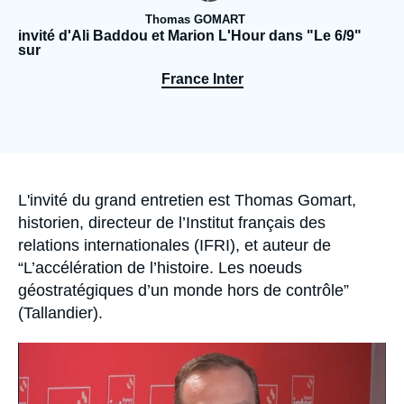
Se connecter
Thomas GOMART
invité d'Ali Baddou et Marion L'Hour dans "Le 6/9"
sur
Nous soutenir
France Inter
Accroche
L'invité du grand entretien est Thomas Gomart,
historien, directeur de l’Institut français des
relations internationales (IFRI), et auteur de
“L’accélération de l’histoire. Les noeuds
géostratégiques d’un monde hors de contrôle”
(Tallandier).
Image
principale
médiatique