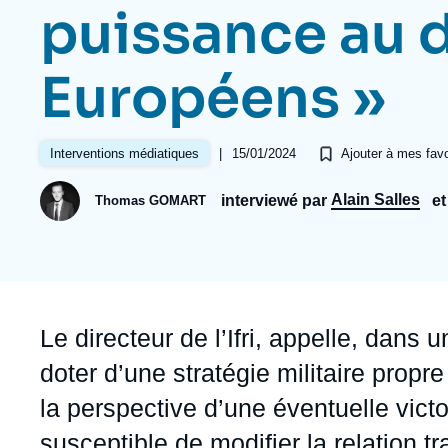
Jeudi 17 septembre 2026 17:30
puissance au 
Partenariats et réseaux
Intelligence artificielle
Nous soutenir en tant que professionnel
Guerre en Ukraine
Européens »
OTAN
|
15/01/2024
Interventions médiatiques
Ajouter à mes favo
Alain Salles
interviewé par
et
Thomas GOMART
Accroche
Le directeur de l’Ifri, appelle, dans
doter d’une stratégie militaire pro
la perspective d’une éventuelle vict
susceptible de modifier la relation tr