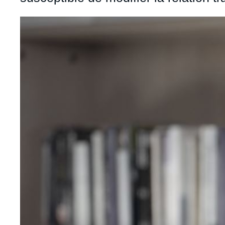
Image
principale
médiatique