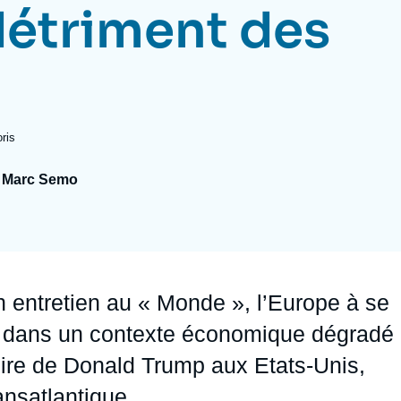
détriment des
Ramses
Europe
R
S
Politique étrangère
Russie - Eurasie
D
T
Podcast
Afrique du Nord et Moyen-Orient
ris
 Marc Semo
 un entretien au « Monde », l’Europe à se
pre dans un contexte économique dégradé 
oire de Donald Trump aux Etats-Unis,
ansatlantique.