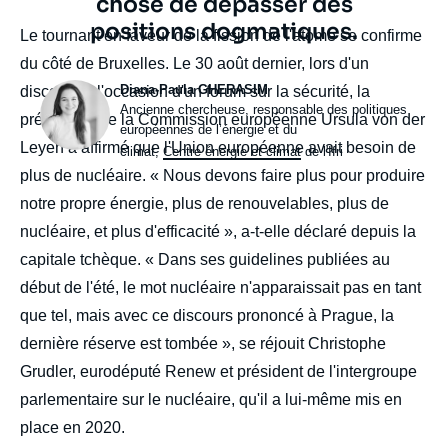
chose de dépasser des
positions dogmatiques.
body
Le tournant en faveur de la fission de l'atome se confirme
du côté de Bruxelles. Le 30 août dernier, lors d'un
Photo
Diana-Paula GHERASIM
discours à l'occasion d'un forum sur la sécurité, la
Intitulé
Ancienne chercheuse, responsable des politiques
présidente de la Commission européenne Ursula von der
du
européennes de l’énergie et du
Leyen a affirmé que l'Union européenne avait besoin de
poste
climat,
Centre
énergie et climat
de l'Ifri
plus de nucléaire. « Nous devons faire plus pour produire
notre propre énergie, plus de renouvelables, plus de
nucléaire, et plus d'efficacité », a-t-elle déclaré depuis la
capitale tchèque. « Dans ses guidelines publiées au
début de l'été, le mot nucléaire n'apparaissait pas en tant
que tel, mais avec ce discours prononcé à Prague, la
dernière réserve est tombée », se réjouit Christophe
Grudler, eurodéputé Renew et président de l'intergroupe
parlementaire sur le nucléaire, qu'il a lui-même mis en
place en 2020.