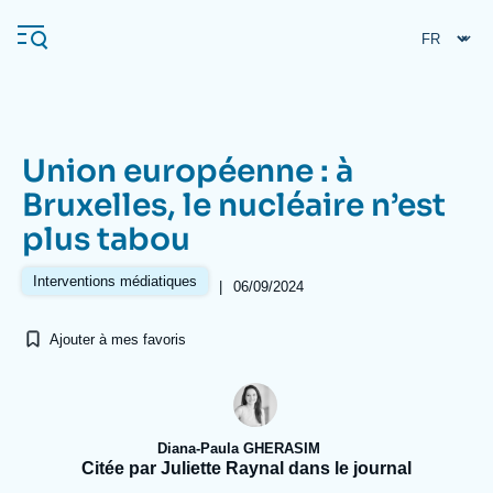
Aller
Panneau de gestion des cookies
au
contenu
principal
Union européenne : à
Navigation
Bruxelles, le nucléaire n’est
principale
plus tabou
L'Ifri
Interventions médiatiques
|
06/09/2024
Analyses
Ajouter à mes favoris
À propos de l'Ifri
Recherches fréquentes
Événements
L'Ifri en bref
Proche-Orient
Diana-Paula GHERASIM
Citée par Juliette Raynal dans le journal