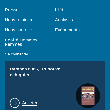
Pied
Presse
Navigation
L'Ifri
de
principale
page
Nous rejoindre
Analyses
Nous soutenir
Événements
Égalité Hommes
Femmes
Se connecter
Titre
Ramses 2026, Un nouvel
échiquier
Lien
Acheter