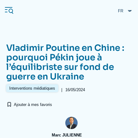
Aller
Panneau de gestion des cookies
au
contenu
principal
Vladimir Poutine en Chine :
Navigation
pourquoi Pékin joue à
principale
l’équilibriste sur fond de
L'Ifri
guerre en Ukraine
Analyses
Interventions médiatiques
|
16/05/2024
À propos de l'Ifri
Recherches fréquentes
Ajouter à mes favoris
Événements
L'Ifri en bref
Proche-Orient
Marc JULIENNE