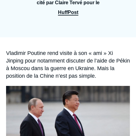
Se connecter
cité par Claire Tervé pour le
HuffPost
Nous soutenir
Accroche
Vladimir Poutine rend visite à son « ami » Xi
Jinping pour notamment discuter de l’aide de Pékin
à Moscou dans la guerre en Ukraine. Mais la
position de la Chine n’est pas simple.
Image
principale
médiatique