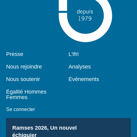
Pied
Presse
Navigation
L'Ifri
de
principale
page
Nous rejoindre
Analyses
Nous soutenir
Événements
Égalité Hommes
Femmes
Se connecter
Titre
Ramses 2026, Un nouvel
échiquier