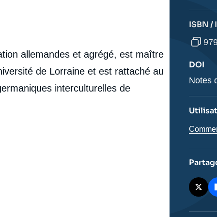
législatives de 2025 : du parti du chancelier au
partenaire junior de coalition ? », Notes, Publications,
cation
Notes du Cerfa, Ifri, 10 février 2025.
ISBN /
Copier
979
isation allemandes et agrégé, est maître
DOI
iversité de Lorraine et est rattaché au
DOI
Notes d
ermaniques interculturelles de
Utilisa
Comment 
Partag