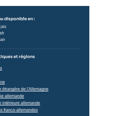
u disponible en :
çais
ish
man
iques et régions
iques
ns
s
s
gne
ue étrangère de l'Allemagne
ie allemande
e intérieure allemande
ns franco-allemandes