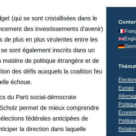
et (qui se sont cristallisées dans le
Conten
nancement des investissements d’avenir)
Fran
 de plus en plus virulentes entre les
Engl
Ger
 se sont également inscrits dans un
matière de politique étrangère et de
Thémat
ion des défis auxquels la coalition feu
Thémat
Électio
’elle échoue.
analyse
Région
Europe
Allema
cs du Parti social-démocrate
Politiq
 Scholz permet de mieux comprendre
Économ
élections fédérales anticipées de
Politiqu
e
iciper la direction dans laquelle
Relatio
Nicolas BATTEUX, « Le SPD à l’épreuve des élections
erture