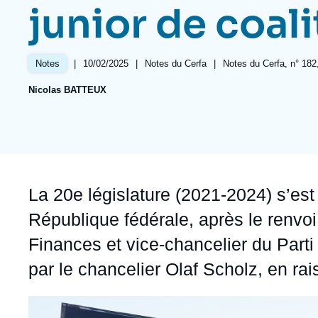
Jeudi 17 septembre 2026 17:30
junior de coali
Partenariats et réseaux
Intelligence artificielle
Nous soutenir en tant que professionnel
Guerre en Ukraine
|
Date
10/02/2025
|
Référence
Notes du Cerfa
|
Références
Notes du Cerfa, n° 182, 
Notes
OTAN
de
taxonomie
Nicolas BATTEUX
publication
collections
Accroche
La 20e législature (2021-2024) s’es
République fédérale, après le renvo
Finances et vice-chancelier du Parti
par le chancelier Olaf Scholz, en ra
Image
principale