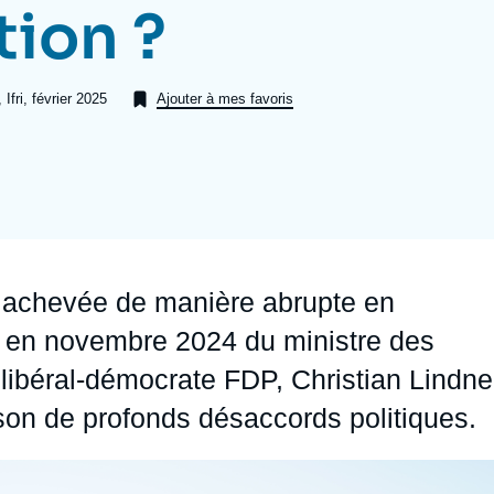
tion ?
Ramses
Europe
R
S
Politique étrangère
Russie - Eurasie
D
T
Ifri, février 2025
Ajouter à mes favoris
Podcast
Afrique du Nord et Moyen-Orient
t achevée de manière abrupte en
i en novembre 2024 du ministre des
 libéral-démocrate FDP, Christian Lindne
ison de profonds désaccords politiques.