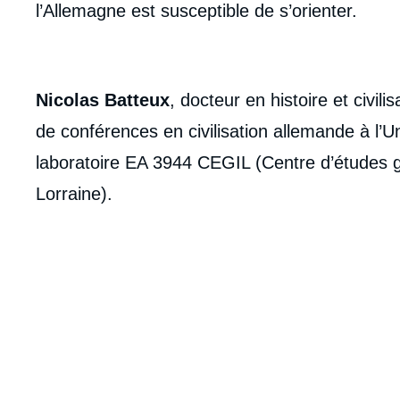
de
l’Allemagne est susceptible de s’orienter.
la
publi
Nicolas Batteux
, docteur en histoire et civil
de conférences en civilisation allemande à l’Un
laboratoire EA 3944 CEGIL (Centre d’études g
Lorraine).