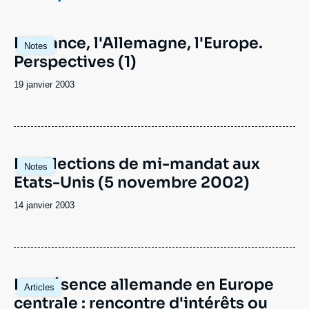
Se connecter
La France, l'Allemagne, l'Europe.
Nous soutenir
Notes
Perspectives (1)
Date
19 janvier 2003
de
publication
Les Elections de mi-mandat aux
Notes
Etats-Unis (5 novembre 2002)
Date
14 janvier 2003
de
publication
La présence allemande en Europe
Articles
centrale : rencontre d'intérêts ou