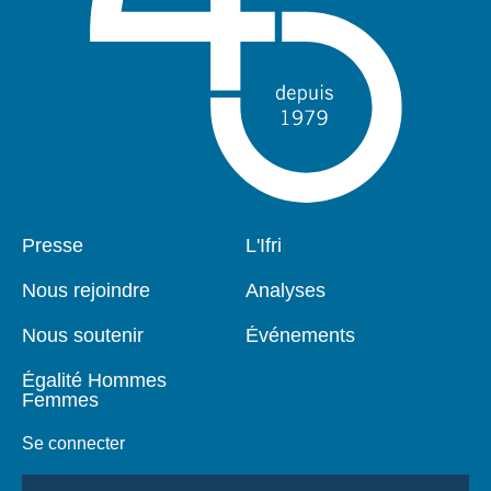
Pied
Presse
Navigation
L'Ifri
de
principale
page
Nous rejoindre
Analyses
Nous soutenir
Événements
Égalité Hommes
Femmes
Se connecter