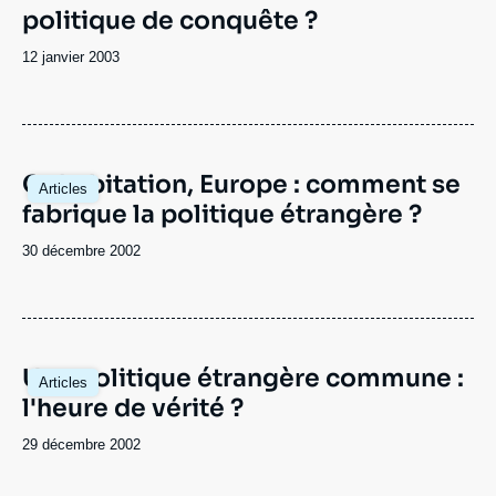
politique de conquête ?
Date
12 janvier 2003
de
publication
Cohabitation, Europe : comment se
Articles
fabrique la politique étrangère ?
Date
30 décembre 2002
de
publication
Une politique étrangère commune :
Articles
l'heure de vérité ?
Date
29 décembre 2002
de
publication