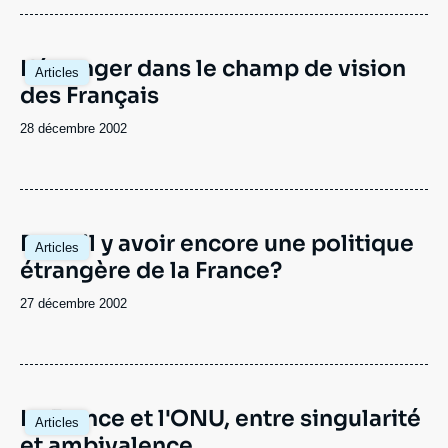
L'étranger dans le champ de vision
Articles
des Français
Date
28 décembre 2002
de
publication
Peut-il y avoir encore une politique
Articles
étrangère de la France?
Date
27 décembre 2002
de
publication
La France et l'ONU, entre singularité
Articles
et ambivalence