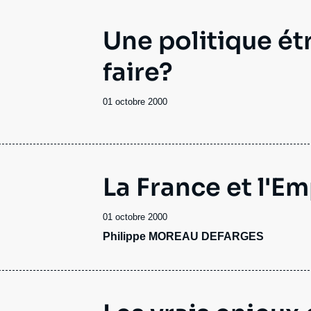
Une politique ét
faire?
Date
01 octobre 2000
de
publication
La France et l'Em
Date
01 octobre 2000
de
Philippe MOREAU DEFARGES
publication