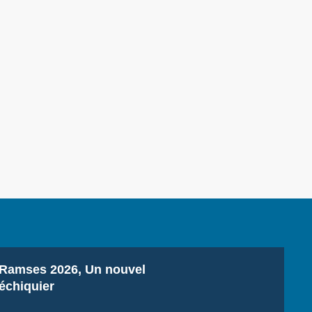
Titre
Ramses 2026, Un nouvel
échiquier