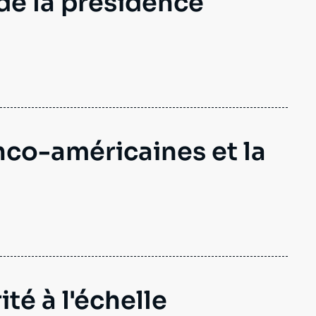
 de la présidence
anco-américaines et la
ité à l'échelle