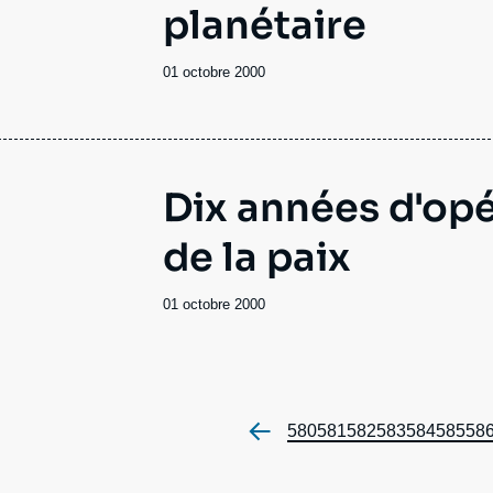
planétaire
Date
01 octobre 2000
de
publication
Dix années d'opé
de la paix
Date
01 octobre 2000
de
publication
Page
580
Page
581
Page
582
Page
583
Page
584
Page
585
Pa
58
Pag