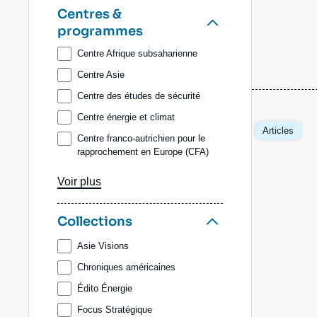
Denis BAUCHARD
Centres &
programmes
Anne-Lorraine BUJON
Sylvie CORNOT-GANDOLPHE
Centre Afrique subsaharienne
Arthur DAEMERS
Centre Asie
Galip DALAY
Centre des études de sécurité
Raphaël DANINO-PERRAUD
Centre énergie et climat
Articles
Dominique DAVID
Centre franco-autrichien pour le
rapprochement en Europe (CFA)
Thierry de MONTBRIAL
Centre géopolitique des
Aurélien DENIZEAU
Voir plus
technologies
Laure de ROUCY-ROCHEGONDE
Centre Russie/Eurasie
Collections
Elisa DOMINGUES DOS
Comité d'études des relations
SANTOS
franco-allemandes (Cerfa)
Asie Visions
Florence DUVEILLER
Initiative géoéconomie et
Chroniques américaines
géofinance
Marc-Antoine EYL-MAZZEGA
Édito Énergie
Programme Amériques
Héloïse FAYET
Focus Stratégique
Programme Turquie/Moyen-Orient