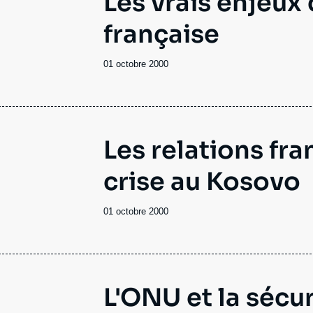
Les vrais enjeux
française
Date
01 octobre 2000
de
publication
Les relations fr
crise au Kosovo
Date
01 octobre 2000
de
publication
L'ONU et la sécur