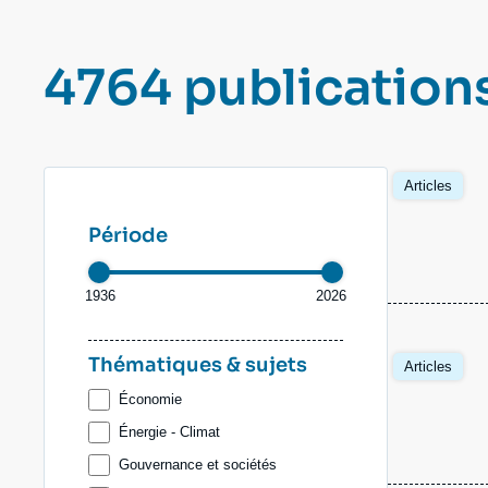
Jeudi 17 septembre 2026 17:30
Partenariats et réseaux
Intelligence artificielle
4764 publication
Nous soutenir en tant que professionnel
Guerre en Ukraine
OTAN
Articles
Période
1936
2026
Thématiques & sujets
Articles
Économie
Énergie - Climat
Gouvernance et sociétés