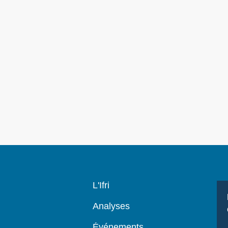
Navigation
L'Ifri
principale
Analyses
Événements