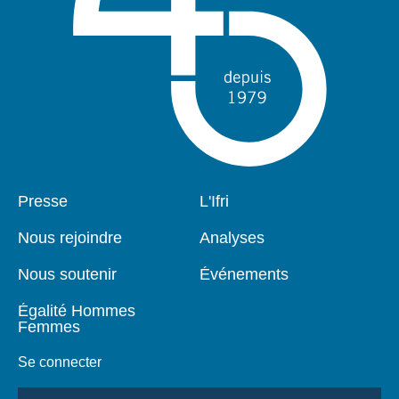
Pied
Presse
Navigation
L'Ifri
de
principale
page
Nous rejoindre
Analyses
Nous soutenir
Événements
Égalité Hommes
Femmes
Se connecter