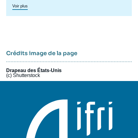
politique étrangère et de défense du pays ainsi les questions
Voir plus
transatlantiques et commerciales. Un axe spécifique sur
l’Amérique latine créé en 2023 permet de structurer une
recherche plus active sur cette région. Un
axe de recherche sur
le Canada
a été actif en 2015 et en 2016, dont les archives
restent accessibles.
Crédits image de la page
Drapeau des États-Unis
(c) Shutterstock