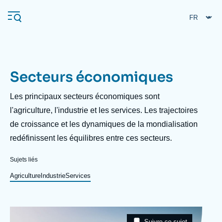
Aller
Panneau de gestion des cookies
au
contenu
principal
Secteurs économiques
Navigation
principale
Description
Les principaux secteurs économiques sont
L'Ifri
l'agriculture, l'industrie et les services. Les trajectoires
de croissance et les dynamiques de la mondialisation
redéfinissent les équilibres entre ces secteurs.
Analyses
À propos de l'Ifri
Recherches fréquentes
Sujets liés
Événements
Agriculture
Industrie
Services
L'Ifri en bref
Proche-Orient
Image
Taxonomie
Suivre ce sujet