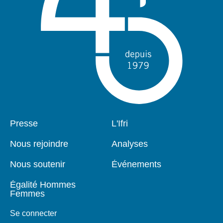
Pied
Presse
Navigation
L'Ifri
de
principale
page
Nous rejoindre
Analyses
Nous soutenir
Événements
Égalité Hommes
Femmes
Se connecter