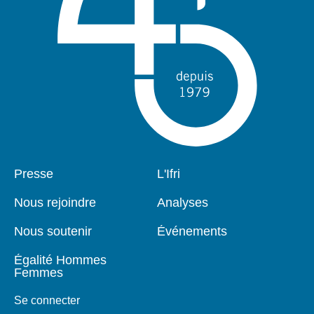
Pied
Presse
Navigation
L'Ifri
de
principale
page
Nous rejoindre
Analyses
Nous soutenir
Événements
Égalité Hommes
Femmes
Se connecter