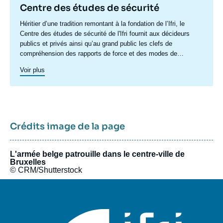
Centre des études de sécurité
Accroche
Héritier d’une tradition remontant à la fondation de l’Ifri, le
centre
Centre des études de sécurité de l'Ifri fournit aux décideurs
publics et privés ainsi qu’au grand public les clefs de
compréhension des rapports de force et des modes de
conflictualité contemporains et à venir. Par son positionnement
Voir plus
à la jointure du politique et de l’opérationnel, la crédibilité de
son équipe civilo-militaire et la diffusion large de ses
publications en français et en anglais, le Centre des études de
sécurité constitue dans le paysage français des
think tanks
un
pôle unique de recherche et d’influence sur le débat de défense
national et international.
Crédits image de la page
L'armée belge patrouille dans le centre-ville de
Bruxelles
© CRM/Shutterstock