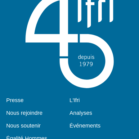
Pied
Presse
Navigation
L'Ifri
de
principale
page
Nous rejoindre
Analyses
Nous soutenir
Événements
Égalité Hommes