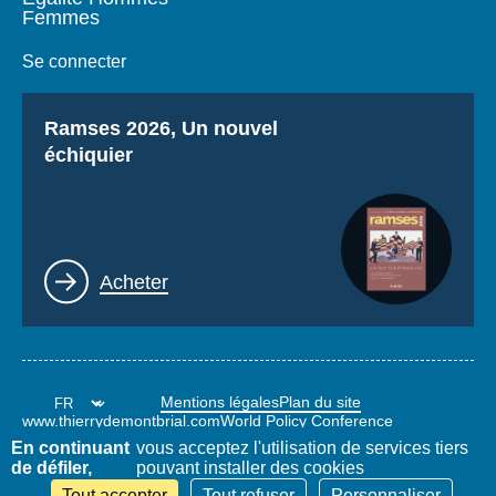
Femmes
Se connecter
Titre
Ramses 2026, Un nouvel
échiquier
Lien
Acheter
Mentions légales
Plan du site
www.thierrydemontbrial.com
World Policy Conference
Blog Politique étrangère
En continuant
vous acceptez l'utilisation de services tiers
de défiler,
pouvant installer des cookies
Tout accepter
Tout refuser
Personnaliser