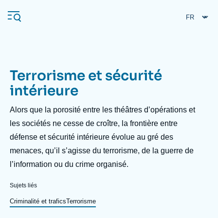
Aller
Panneau de gestion des cookies
au
contenu
principal
Terrorisme et sécurité
Navigation
intérieure
principale
L'Ifri
Description
Alors que la porosité entre les théâtres d’opérations et
les sociétés ne cesse de croître, la frontière entre
défense et sécurité intérieure évolue au gré des
Analyses
menaces, qu’il s’agisse du terrorisme, de la guerre de
À propos de l'Ifri
Recherches fréquentes
l’information ou du crime organisé.
Événements
L'Ifri en bref
Proche-Orient
Sujets liés
Criminalité et trafics
Terrorisme