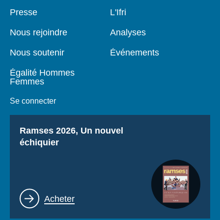
Se connecter
Pied
Presse
Navigation
L'Ifri
de
principale
page
Nous soutenir
Nous rejoindre
Analyses
Nous soutenir
Événements
Égalité Hommes
Femmes
Se connecter
Titre
Ramses 2026, Un nouvel
échiquier
Lien
Acheter