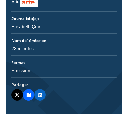
Nom
Arte
du
journal,
revue
Journaliste(s):
ou
émission
Journaliste
Élisabeth Quin
Nom de l'émission
Nom
28 minutes
de
l'émission
Format
Catégorie
Emission
journalistique
Partager