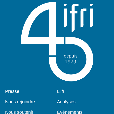
Pied
Presse
Navigation
L'Ifri
de
principale
page
Nous rejoindre
Analyses
Nous soutenir
Événements