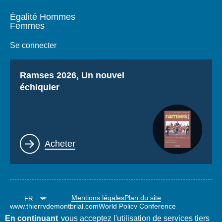
Égalité Hommes
Femmes
Se connecter
Titre
Ramses 2026, Un nouvel
échiquier
Lien
Acheter
Mentions légales
Plan du site
www.thierrydemontbrial.com
World Policy Conference
Blog Politique étrangère
En continuant
vous acceptez l'utilisation de services tiers