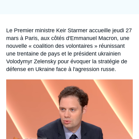
Se connecter
Nous soutenir
Accroche
Le Premier ministre Keir Starmer accueille jeudi 27
mars à Paris, aux côtés d'Emmanuel Macron, une
nouvelle « coalition des volontaires » réunissant
une trentaine de pays et le président ukrainien
Volodymyr Zelensky pour évoquer la stratégie de
défense en Ukraine face à l'agression russe.
Image
principale
médiatique