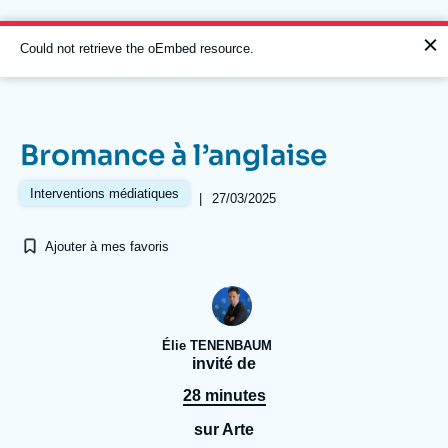
Aller
Panneau de gestion des cookies
au
contenu
Message
Could not retrieve the oEmbed resource.
principal
d'erreur
Bromance à l’anglaise
Navigation
principale
Interventions médiatiques
|
27/03/2025
L'Ifri
Ajouter à mes favoris
Analyses
À propos de l'Ifri
Recherches fréquentes
Élie TENENBAUM
Événements
L'Ifri en bref
Proche-Orient
invité de
28 minutes
sur Arte