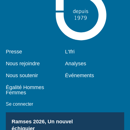
Pied
Presse
Navigation
L'Ifri
de
principale
page
Nous rejoindre
Analyses
Nous soutenir
Événements
Égalité Hommes
Femmes
Se connecter
Titre
Ramses 2026, Un nouvel
échiquier