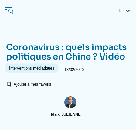
Aller
Panneau de gestion des cookies
au
contenu
principal
Coronavirus : quels impacts
Navigation
politiques en Chine ? Vidéo
principale
L'Ifri
Interventions médiatiques
|
13/02/2020
Ajouter à mes favoris
Analyses
À propos de l'Ifri
Recherches fréquentes
Événements
L'Ifri en bref
Proche-Orient
Marc JULIENNE