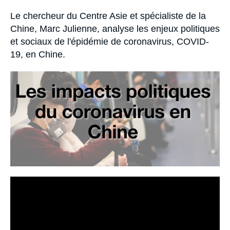
Se connecter
Accroche
Le chercheur du Centre Asie et spécialiste de la
Chine, Marc Julienne, analyse les enjeux politiques
Nous soutenir
et sociaux de l'épidémie de coronavirus, COVID-
19, en Chine.
Image
principale
médiatique