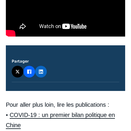
Partager
Contenu
Pour aller plus loin, lire les publications :
intervention
médiatique
•
COVID-19 : un premier bilan politique en
Chine