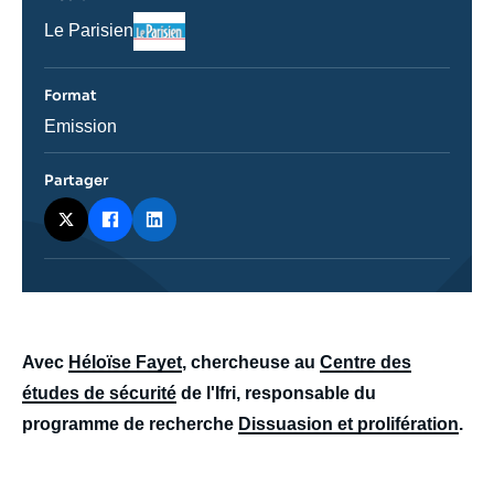
Logo
Nom
Le Parisien
du
journal,
revue
Format
ou
émission
Catégorie
Emission
journalistique
Partager
body
Avec
Héloïse Fayet
, chercheuse au
Centre des
études de sécurité
de l'Ifri, responsable du
programme de recherche
Dissuasion et prolifération
.