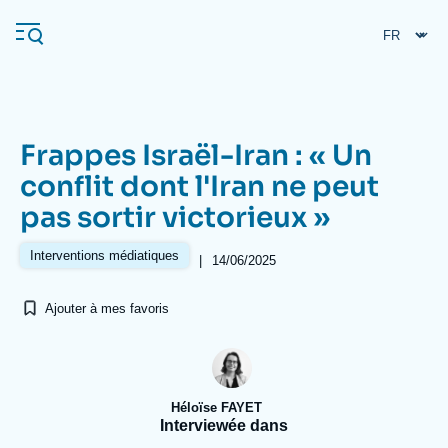
Aller
Panneau de gestion des cookies
au
contenu
principal
Frappes Israël-Iran : « Un
Navigation
conflit dont l'Iran ne peut
principale
pas sortir victorieux »
L'Ifri
Interventions médiatiques
|
14/06/2025
Analyses
Ajouter à mes favoris
À propos de l'Ifri
Recherches fréquentes
Événements
L'Ifri en bref
Proche-Orient
Héloïse FAYET
Interviewée dans