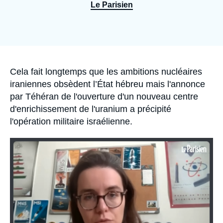
Se connecter
Le Parisien
Nous soutenir
Accroche
Cela fait longtemps que les ambitions nucléaires
iraniennes obsèdent l’État hébreu mais l'annonce
par Téhéran de l'ouverture d'un nouveau centre
d'enrichissement de l'uranium a précipité
l'opération militaire israélienne.
Image
principale
médiatique