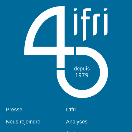
Pied
Presse
Navigation
L'Ifri
de
principale
page
Nous rejoindre
Analyses