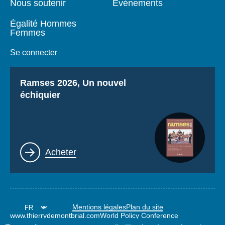
Nous soutenir
Événements
Égalité Hommes
Femmes
Se connecter
Titre
Ramses 2026, Un nouvel
échiquier
Lien
Acheter
Mentions légales
Plan du site
www.thierrydemontbrial.com
World Policy Conference
Blog Politique étrangère