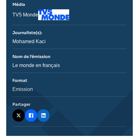
Média
Logo
Nom
TV5 Monde
du
journal,
revue
Journaliste(s):
ou
émission
Journaliste
Mohamed Kaci
Nom de l'émission
Nom
Le monde en français
de
l'émission
Format
Catégorie
Emission
journalistique
Partager