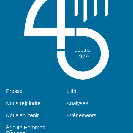
Pied
Presse
Navigation
L'Ifri
de
principale
page
Nous rejoindre
Analyses
Nous soutenir
Événements
Égalité Hommes