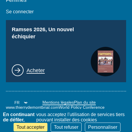
Femmes
Se connecter
Titre
Ramses 2026, Un nouvel
échiquier
Lien
Acheter
Mentions légales
Plan du site
www.thierrydemontbrial.com
World Policy Conference
Blog Politique étrangère
En continuant
vous acceptez l'utilisation de services tiers
de défiler,
pouvant installer des cookies
Tout accepter
Tout refuser
Personnaliser