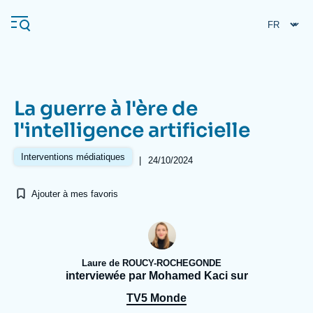
Aller
Panneau de gestion des cookies
au
contenu
principal
La guerre à l'ère de
Navigation
l'intelligence artificielle
principale
L'Ifri
Interventions médiatiques
|
24/10/2024
Ajouter à mes favoris
Analyses
À propos de l'Ifri
Recherches fréquentes
Événements
L'Ifri en bref
Proche-Orient
Laure de ROUCY-ROCHEGONDE
interviewée par Mohamed Kaci sur
TV5 Monde