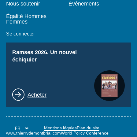
Nous soutenir
Événements
Égalité Hommes
Femmes
Se connecter
Titre
Ramses 2026, Un nouvel
échiquier
Lien
Acheter
Mentions légales
Plan du site
www.thierrydemontbrial.com
World Policy Conference