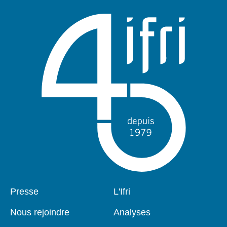
Pied
Presse
Navigation
L'Ifri
de
principale
page
Nous rejoindre
Analyses