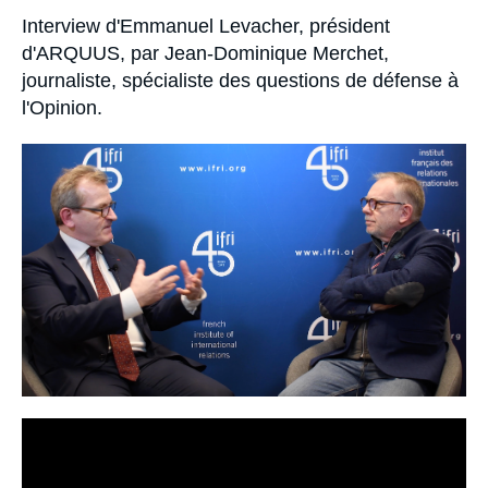
Se connecter
Accroche
Interview d'Emmanuel Levacher, président
d'ARQUUS, par Jean-Dominique Merchet,
Nous soutenir
journaliste, spécialiste des questions de défense à
l'Opinion.
Image
principale
médiatique