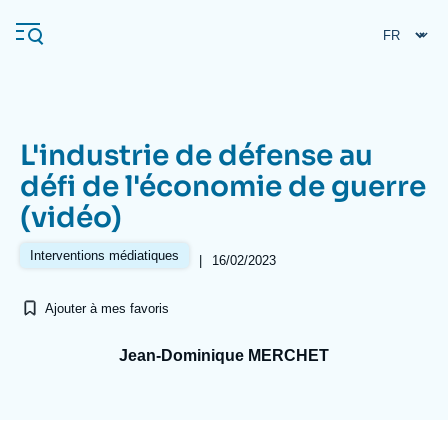
Aller
Panneau de gestion des cookies
au
contenu
principal
L'industrie de défense au
Navigation
défi de l'économie de guerre
principale
(vidéo)
L'Ifri
Interventions médiatiques
|
16/02/2023
Analyses
Ajouter à mes favoris
À propos de l'Ifri
Recherches fréquentes
Événements
Jean-Dominique MERCHET
L'Ifri en bref
Proche-Orient